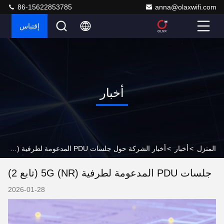
86-15622853785
anna@olaxwifi.com
إقتباس
أخبار
المنزل
>
أخبار
>
أخبار الشركة حول جلسات PDU المدعومة لطرفية 5G (NR) (تابع 2)
جلسات PDU المدعومة لطرفية 5G (NR) (تابع 2)
2026-01-28