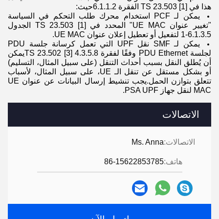
هذا في TS 23.503 [1] الفقرة 6.1.1.2حيث:
يمكن لـ PCF استخدام محرك طلب التحكم في السياسة
"تغيير عنوان UE MAC" المحدد في TS 23.503 [1] الجدول
6.1.3.5-1 لتفعيل أو تعطيل إعلان عنوان UE MAC.
يمكن لـ SMF نقل UPF التي تعمل كرسانة جلسة PDU
لجلسة PDU Ethernet وفقًا لفقرة TS 23.502 [3] 4.3.5.8يمكن
أن يُطلق النقل بسبب أحداث التنقل (على سبيل المثال، التسليم)
أو بشكل مستقل عن تنقل الـ UE، على سبيل المثال، لأسباب
تتعلق بتوازن الحمل.يجب تنشيط إرسال البيانات عن عنوان UE
MAC لنقل جهاز PSA UPF.
الاتصالات
الاتصالات:
Ms. Anna
هاتف:
86-15622853785