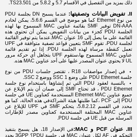
ذلك بمزيد من التفصيل في الأقسام 5.7 و 5.8.2 من TS23.501.
II. تفويض البيانات وتصفيتها:
عندما يسمح DN بجلسة PDU
من نوع Ethernet كما هو موضح في القسم 5.6.6، يمكن لخادم
DN-AAA توفير SMF بقائمة عناوين MAC المسموح بها لهذه
الجلسة PDU كجزء من بيانات التفويض. يمكن أن تحتوي هذه
القائمة على ما يصل إلى 16 عنوان MAC.عندما يتم توفير القائمة
لجلسة PDU، تقوم SMF بتعيين قواعد تصفية متوافقة في UPF
تعمل كنقطة مرساة لهذه الجلسة PDU. إذا تم تقديم قائمة
عناوين MAC المسموح بها،ستقوم UPF بتجاهل أي حركة مرور
UL لا يحتوي عنوان المصدر عليها على أحد عناوين MAC هذه.
في إصدار مواصفات R18 ، تقتصر جلسات PDU من نوع
جلسة PDU Ethernet على وضع SSC 1 ووضع SSC 2.
بالنسبة لعقود PDU التي تم إنشاؤها باستخدام نوع جلسة
PDU Ethernet ، قد تحتاج SMF إلى ضمان أن يتم الإبلاغ عن
جميع عناوين Ethernet MAC المستخدمة كعناوين UE في جلسة
PDU إلى PCF ،كما طلبتها هيئة الشراكةفي هذه الحالة، كما هو
محدد في القسم 5.8.2.12، يتحكم SMF في UPF للإبلاغ عن
عناوين MAC المختلفة المستخدمة كعناوين مصدر للإطارات
المرسلة من قبل UE في جلسة PDU.
III. عنوان PCF و MAC
:
في الإصدار 18، هل يسمح بتنفيذ
التحكم في AF لكل عنوان MAC في جلسة PDU؟ 3GPP يحدد