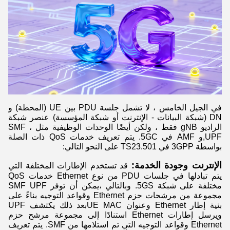
في الجيل الخامس ، لا تشمل جلسة PDU بين UE (المحطة) و
DN (شبكة البيانات - الإنترنت أو شبكة المؤسسة) عنصر شبكة
الراديو gNB فقط ، ولكن أيضًا الوحدات الوظيفية مثل SMF ،
UPF,و AMF في 5GC. يتم تعريف خدمات QoS ذات الصلة
بواسطة 3GPP في TS23.501 على النحو التالي:
الإنترنت وجودة الخدمة:
قد تستخدم الإطارات المختلفة التي
يتم تبادلها في جلسات PDU من نوع Ethernet خدمات QoS
مختلفة على شبكة 5GS. وبالتالي ،يمكن أن توفر SMF UPF
مجموعة من مرشحات حزم Ethernet وقواعد التوجيه بناءً على
بنية إطار Ethernet وعنوان UE MACبعد ذلك يكتشف UPF
ويرسل إطارات Ethernet استنادًا إلى مجموعة مرشح حزم
Ethernet وقواعد التوجيه التي تم استلامها من SMF. يتم تعريف