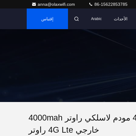
anna@olaxwifi.com
86-15622853785
الأحداث
إقتباس
Arabic
OLAX AX6Pro بطاقة سيم وايد فاي 4G Lte CPE مودم لاسلكي راوتر 4000mah
خارجي 4G Lte راوتر