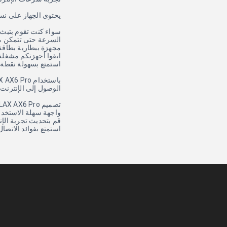
يحتوي الجهاز على نسختين من نطاق التردد: 1
السرعة حتى تتمكن من 
مجهزة ببطارية بطاقة 4000 ميلي أمبير، يوفر هذا المودم طاقة طويلة الأمد، مما يتيح لك البقاء على اتصال لفترات طويلة دون القلق بشأن إعادة
ابقوا أجهزتكم مشغلة 
استمتع بسهولة نقطة 
الوصول إلى الإنترنت 
تصميم OLAX AX6 Pro الرقيق والمقرب يجعله سهلاً في الحمل والإعداد.
واجهة سهلة الاستخدا
قم بتحديث تجربة الإنترنت الخاصة
استمتع بفوائد الاتصا