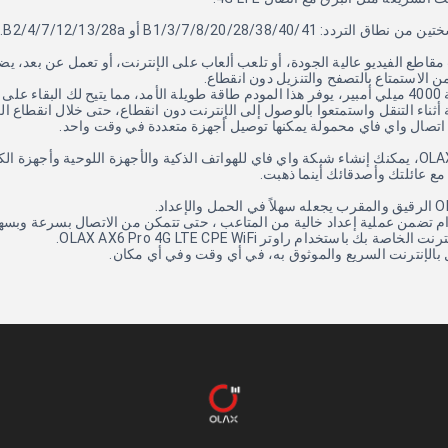
B1/3/7/8/20/28/38/40/4 أو B2/4/7/12/13/28a.
الاستمتاع بالتصفح والتنزيل دون انقطاع.
 الشحن.
أثناء التنقل واستمتعوا بالوصول إلى الإنترنت دون انقطاع، حتى خلال انقطاع الك
اتصال واي فاي محمولة يمكنها توصيل أجهزة متعددة في وقت واحد.
باستخدام OLAX AX6 Pro، يمكنك إنشاء شبكة واي فاي للهواتف الذكية والأجهزة اللوحية 
مع عائلتك وأصدقائك أينما ذهبت.
م تضمن عملية إعداد خالية من المتاعب ، حتى تتمكن من الاتصال بسرعة وبسهو
 بك باستخدام راوتر OLAX AX6 Pro 4G LTE CPE WiFi.
ل بالإنترنت السريع والموثوق به، في أي وقت وفي أي مكان.