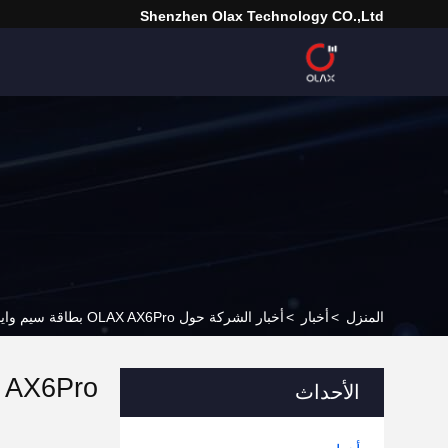
Shenzhen Olax Technology CO.,Ltd
المنزل
>
أخبار
>
أخبار الشركة حول OLAX AX6Pro بطاقة سيم وايد فاي 4G Lte CPE مودم لاسلكي راوتر 4000mah خارجي 4G Lte راوتر
الأحداث