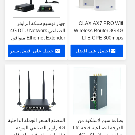
OLAX AX7 PRO Wifi
جهاز توسيع شبكة الراوتر
Wireless Router 3G 4G
الصناعي 4G DTU Network
LTE CPE 300mbps
Ethernet Extender متوافق
5000mAh Power Wifi
مع مفتاح POE Ethernet
احصل على افضل
احصل على افضل سعر
Router Modem with Sim
Card Slot
سعر
بطاقة سيم لاسلكية من
المصنع السعر الجملة الداخلية
الدرجة الصناعية فتحة Lte
4G راوتر الصناعي المودم
جهاز توجيه لاسلكي 4G
Lte راوتر واي فاي واي فاي