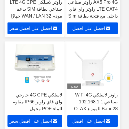
AX5 Pro 4G راوتر صناعي
راوتر لاسلكي LTE 4G CPE
LTE CAT4 راوتر واي فاي
صناعي بطاقة SIM يدعم
داخلي مع فتحة بطاقة Sim
مودم WAN / LAN 32 جهازًا
OLAX AX6 PRO
احصل على افضل
احصل على افضل سعر
سعر
فيديو
راوتر لاسلكي WiFi 4G
لاسلكي 4G CPE خارجي
صناعي 192.168.1.1
واي فاي راوتر IP66 مقاوم
Band28 للموزع OLAX
للماء POE محول
AX6 PRO
احصل على افضل
احصل على افضل سعر