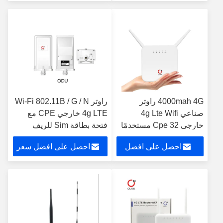
سعر
4000mah 4G راوتر
راوتر Wi-Fi 802.11B / G / N
صناعي 4g Lte Wifi
4g LTE خارجي CPE مع
خارجي Cpe 32 مستخدمًا
فتحة بطاقة Sim للريف
احصل على افضل
احصل على افضل سعر
سعر