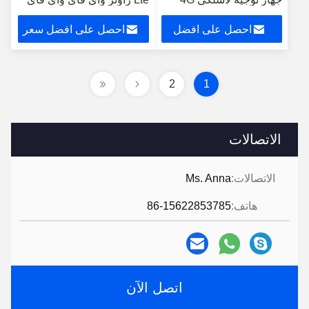
جهاز توجيه صناعي DTU
لاسلكي 4G راوتر مع فتحة
احصل على افضل
احصل على افضل سعر
دعم STA وضع العمل Wifi
بطاقة سيم
Serive
سعر
2
1
الاتصالات
الاتصالات:
Ms. Anna
هاتف:
86-15622853785
اتصل الآن