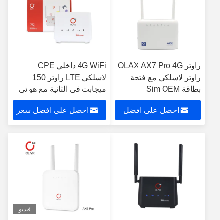
راوتر OLAX AX7 Pro 4G
4G WiFi داخلي CPE
راوتر لاسلكي مع فتحة
لاسلكي LTE راوتر 150
بطاقة Sim OEM
ميجابت في الثانية مع هوائي
B28 OLAX AX5 Pro
احصل على افضل
احصل على افضل سعر
سعر
فيديو