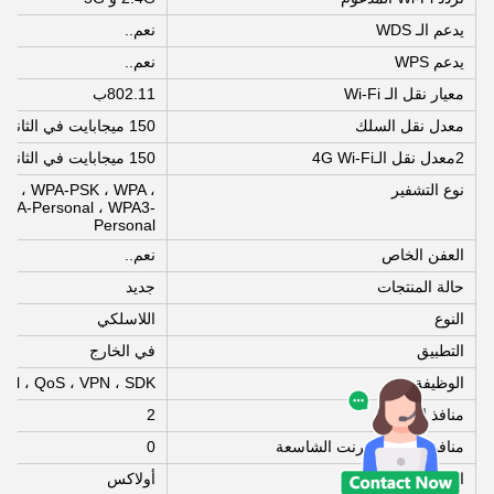
يدعم الـ WDS
نعم..
يدعم WPS
نعم..
معيار نقل الـ Wi-Fi
802.11ب
معدل نقل السلك
150 ميجابايت في الثانية
2معدل نقل الـ4G Wi-Fi
150 ميجابايت في الثانية
نوع التشفير
se ، WPA-PSK ، WPA ،
WPA-Personal ، WPA3-
Personal
العفن الخاص
نعم..
حالة المنتجات
جديد
النوع
اللاسلكي
التطبيق
في الخارج
الوظيفة
 FireWall ، QoS ، VPN ، SDK
منافذ الشبكة
2
منافذ شبكة الإنترنت الشاسعة
0
الاسم التجاري
أولاكس