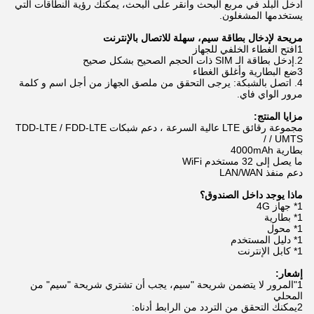
أدخل البلد في مربع البحث وانقر على البحث، يمكنك رؤية النطاقات التي
يستخدمها المشغلون.
مريحة لإدخال بطاقة سيم، سهلة للاتصال بالإنترنت
1افتح الغطاء الخلفي للجهاز
2.إدخل بطاقة الـ SIM ذات الحجم الصحيح بشكل صحيح
3ضع البطارية وأغلق الغطاء
4. اتصل بالشبكة: يرجى التحقق من ملصق الجهاز من أجل اسم و كلمة
مرور الواي فاي.
مزايا المنتج:
مجموعة رقائق LTE عالية السرعة ، دعم شبكات TDD-LTE / FDD-LTE
/ UMTS /
بطارية 4000mAh
ما يصل إلى 32 مستخدم WiFi
دعم منفذ LAN/WAN
ماذا يوجد داخل الصندوق؟
1* جهاز 4G
1* بطارية
1* محول
1* دليل المستخدم
1* كابل الإنترنت
إشعار:
1"المرور لا يتضمن شريحة "سيم، يجب أن تشتري شريحة "سيم" من
المحلي
2يمكنك التحقق من التردد من الرابط أدناه: