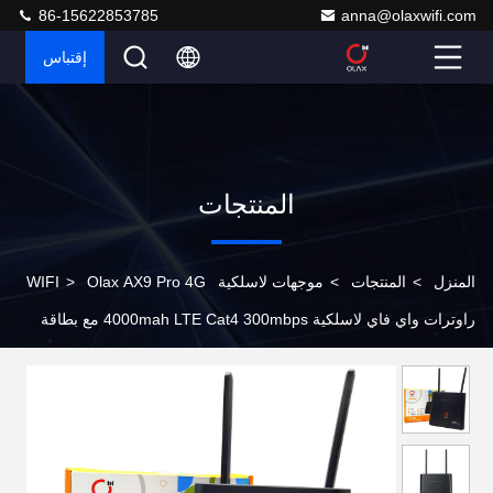
86-15622853785
anna@olaxwifi.com
إقتباس
المنتجات
المنزل
>
المنتجات
>
موجهات لاسلكية WIFI
Olax AX9 Pro 4G
>
راوترات واي فاي لاسلكية 4000mah LTE Cat4 300mbps مع بطاقة
سيم