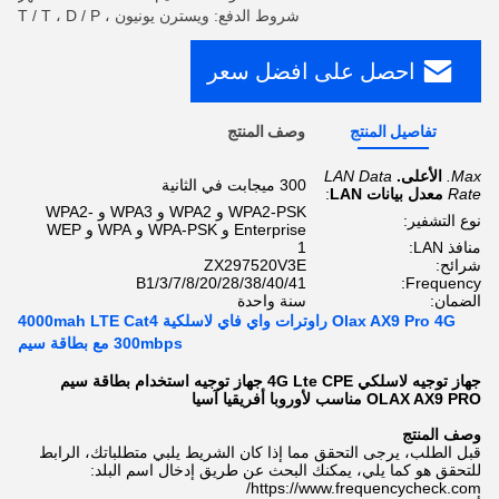
شروط الدفع: ويسترن يونيون ، T / T ، D / P
احصل على افضل سعر
تفاصيل المنتج
وصف المنتج
Max.
الأعلى.
LAN Data
300 ميجابت في الثانية
Rate
معدل بيانات LAN
:
WPA2-PSK و WPA2 و WPA3 و WPA2-
نوع التشفير:
Enterprise و WPA-PSK و WPA و WEP
منافذ LAN:
1
شرائح:
ZX297520V3E
B1/3/7/8/20/28/38/40/41
Frequency:
الضمان:
سنة واحدة
Olax AX9 Pro 4G راوترات واي فاي لاسلكية 4000mah LTE Cat4
300mbps مع بطاقة سيم
جهاز توجيه لاسلكي 4G Lte CPE جهاز توجيه استخدام بطاقة سيم
OLAX AX9 PRO مناسب لأوروبا أفريقيا آسيا
وصف المنتج
قبل الطلب، يرجى التحقق مما إذا كان الشريط يلبي متطلباتك، الرابط
للتحقق هو كما يلي، يمكنك البحث عن طريق إدخال اسم البلد:
https://www.frequencycheck.com/