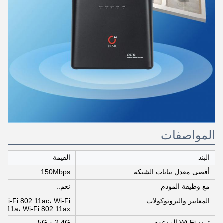
المواصفات
البند
القيمة
أقصى معدل بيانات الشبكة
150Mbps
مع وظيفة المودم
نعم..
المعايير والبروتوكولات
 Wi-Fi 802.11ac، Wi-Fi
2.11a، Wi-Fi 802.11ax
تردد Wi-Fi المدعوم
2.4G و 5G