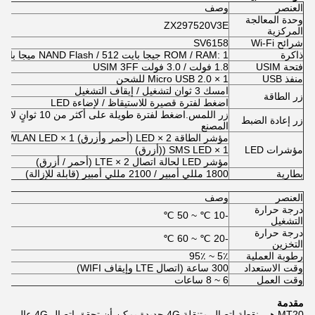
العنصر
وصف
وحدة المعالجة
ZX297520V3E
المركزية
شرائح Wi-Fi
SV6158
ذاكرة
ROM / RAM: 1 جيجا بايت NAND Flash / 512 ميجا بايت رام
فتحة USIM
1.8 فولت / 3.0 فولت USIM 3FF
منفذ USB
Micro USB 2.0 × 1 للشحن
امسك 3 ثوان لتشغيل / إيقاف التشغيل
زر الطاقة
اضغط لفترة قصيرة للاستيقاظ / لإضاءة LED
زر اللمس.اضغط لفترة طويلة ع
زر إعادة الضبط
المصنع
مؤشر الطاقة LED × 2 (أحمر وأزرق) WLAN LED × 1 (أزرق)
مؤشرات LED
SMS LED × 1 ((أزرق)
مؤشر LED لحالة اتصال LTE × 2 (أحمر / أزرق)
بطارية
1800 مللي أمبير / 2100 مللي أمبير (قابلة للإزالة)
العنصر
وصف
درجة حرارة
-10 ℃ ~ 50 ℃
التشغيل
درجة حرارة
-20 ℃ ~ 60 ℃
التخزين
رطوبة العملية
5٪ ~ 95٪
وقت الاستعداد
300 ساعة (اتصال LTE وإيقاف WIFI)
وقت العمل
6 ~ 8 ساعات
مقدمة
MT20 هي نقطة اتصال متنقلة 4G جديدة يمكن أن تحقق اتصال 4G عالي