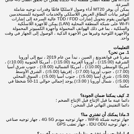
السرعة.
يمكن أن يوفر MT20 أداء وصول لاسلكيًا فائقًا وقدرات توجيه شاملة
لتوفير بيانات النطاق العريض اللاسلكي والخدمات الصوتية للمستخدمين
النهائيين.يقوم بتحويل إشارات TDD / FDD عالية السرعة إلى إشارات
Wi-Fi على شبكة المنطقة المحلية (LAN).يمكن للأجهزة اللاسلكية
والسلكية ، بما في ذلك الهواتف المحمولة وأجهزة الكمبيوتر المحمولة
والأجهزة اللوحية وغيرها من الأجهزة الذكية ، الوصول إلى الجهاز في وقت
واحد.
التعليمات
1. من نحن؟
مقرنا في قوانغدونغ ، الصين ، نبدأ من عام 2019 ، نبيع إلى أوروبا
الشرقية (15.00٪) ، أوروبا الغربية (15.00٪) ، أمريكا الجنوبية (10.00٪) ،
أمريكا الوسطى (10.00٪) ، أمريكا الشمالية (8.00٪) ، جنوب شرق آسيا
(7.00٪) ، جنوب أوروبا (7.00٪) ، إفريقيا (5.00٪) ، الشرق الأوسط
(5.00٪) ، شرق آسيا (5.00٪) ، جنوب آسيا (5.00٪) ، السوق المحلي
(5.00٪) ، شمال أوروبا ( 3.00٪).يوجد إجمالي حوالي 11-50 شخصًا في
مكتبنا.
2. كيف يمكننا ضمان الجودة؟
دائما عينة ما قبل الإنتاج قبل الإنتاج الضخم ؛
دائما التفتيش النهائي قبل الشحن ؛
3.ماذا يمكنك أن تشتري منا؟
جهاز توجيه شبكة WiFi6 ، جهاز توجيه مودم 4G 5G ، جهاز توجيه صناعي
، جهاز توجيه IDU ODU ، جهاز تعقب GPS
4. لماذا يجب أن تشتري منا وليس من موردين آخرين؟