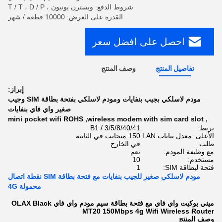
شروط الدفع: ويسترن يونيون ، T / T ، D / P
القدرة على العرض: 10000 قطعة / شهر
احصل على افضل سعر
تفاصيل المنتج
وصف المنتج
إبراز:
مودم لاسلكي بجيب بنفايات ومودم لاسلكي بفتحة بطاقة SIM وجيب
صغير واي فاي بنفايات
mini pocket wifi ROHS
,
wireless modem with sim card slot
,
يربط:
B1 / 3/5/8/40/41
الأعلى. معدل بيانات LAN:
150 ميجابت في الثانية
طلب:
في الخارج
مع وظيفة المودم:
نعم
مستخدم:
10
فتحة لبطاقة SIM:
1
مودم لاسلكي صغير للجيب بنفايات مع فتحة بطاقة SIM نقطة اتصال
محمولة 4G
ميني بوكيت واي فاي مع فتحة بطاقة سيم مودم واي فاي OLAX Black
MT20 150Mbps 4g Wifi Wireless Router
وصف المنتج