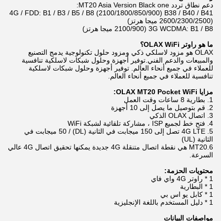
دعم نطاق تردد MT20 Asia Version Black one:
4G / FDD: B1 / B3 / B5 / B8 (2100/1800/850/900) B38 / B40 / B41
(2600/2300/2500 ميجا هرتز)
3G WCDMA: B1 / B8 (2100/900 ميجا هرتز)
ما هو راوتر OLAX WiFi؟
OLAX هو مزود لاسلكي ذكي ومزود حلول تكنولوجية يدمج التصنيع
والمبيعات والدعم الفني.توفير أجهزة وحلول شبكات لاسلكية تنافسية
للعملاء في جميع أنحاء العالم. توفير أجهزة وحلول شبكات لاسلكية
تنافسية للعملاء في جميع أنحاء العالم.
مزايا OLAX MT20 Pocket WiFi:
1. بطارية 8 ساعات وقت العمل
2. قم بتوصيل ما يصل إلى 10 أجهزة
3. اتصال OLAX الذكي
4. فتح خط لجميع ISP ، مشاركة تلقائية لشبكة WiFi
5. 4G LTE تصل إلى 150 ميجابت في الثانية (DL) / 50 ميجابت في
الثانية (UL)
6.MT20 هي نقطة اتصال متنقلة 4G جديدة يمكنها تحقيق اتصال 4G عالي
السرعة.
محتويات الحزمة:
1 * راوتر 4G واي فاي
1 * البطارية
1 * كابل يو اس بي
1 * دليل المستخدم باللغة الإنجليزية
مواصفات البيانات