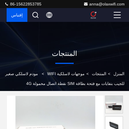
86-15622853785
anna@olaxwifi.com
إقتباس
المنتجات
المنزل
>
المنتجات
>
موجهات لاسلكية WIFI
>
مودم لاسلكي صغير
للجيب بنفايات مع فتحة بطاقة SIM نقطة اتصال محمولة 4G