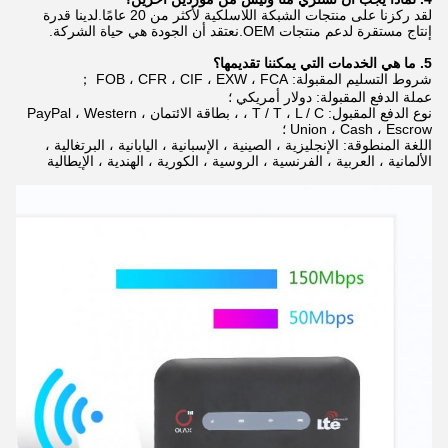
لقد ركزنا على منتجات الشبكة اللاسلكية لأكثر من 20 عامًا.لدينا قدرة
إنتاج مستقرة لدعم منتجات OEM.نعتقد أن الجودة هي حياة الشركة.
5. ما هي الخدمات التي يمكننا تقديمها؟
شروط التسليم المقبولة: FOB ، CFR ، CIF ، EXW ، FCA ；
عملة الدفع المقبولة: دولار أمريكي ؛
نوع الدفع المقبول: T / T ، L / C ، ، بطاقة الائتمان ، PayPal ، Western
Union ، Cash ، Escrow ؛
اللغة المنطوقة: الإنجليزية ، الصينية ، الإسبانية ، اليابانية ، البرتغالية ،
الألمانية ، العربية ، الفرنسية ، الروسية ، الكورية ، الهندية ، الإيطالية