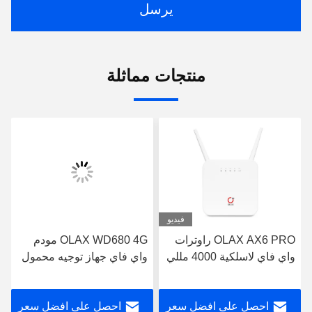
يرسل
منتجات مماثلة
فيديو
OLAX AX6 PRO راوترات
OLAX WD680 4G مودم
واي فاي لاسلكية 4000 مللي
واي فاي جهاز توجيه محمول
أمبير تدعم VPN 4G واي
صغير 4g Lte Cat4150 متر
فاي راوتر B2 / 3/4/5/7/8/13
احصل على افضل سعر
احصل على افضل سعر
/ 28ab