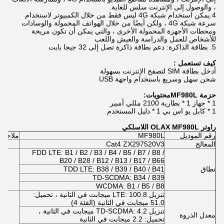
، والوصول إلى الإنترنت سلس للغاية.
4.يمكن استخدام شبكة 4G ليس فقط من خلال الكمبيوتر لاستخدام
سرعة شبكة 4G ، ولكن أيضًا من خلال الهواتف المحمولة والوسادات
ومحطات الأجهزة المحمولة الأخرى ، والتي يمكن أن تكون مريحة
للأشخاص للعمل والدراسة والعيش واللعب
5. بطاقة الذاكرة: دعم بطاقة ذاكرة تصل إلى 32 جيجا بايت
كيف تستعمل :
أدخل بطاقة SIM لتصفح الإنترنت بسهولة
شحن سهل وسريع باستخدام واجهة USB
حزمة MF980L
محتويات
:
1 * جهاز 1 * بطارية 2100 مللي أمبير
1 * كابل يو اس بي 1 * دليل المستخدم
راوتر OLAX MF980L اللاسلكي
رقم الموديل
MF980L
ملاحظا
المعالج
Cat4 ZX297520V3
FDD LTE: B1 / B2 / B3 / B4 / B5 / B7 / B8 /
B20 / B28 / B12 / B13 / B17 / B66
نطاق
TDD LTE: B38 / B39 / B40 / B41
TD-SCDMA: B34 / B39
WCDMA: B1 / B5 / B8
تنزيل LTE: 100.8 ميجابت في الثانية ، تحميل:
51.0 ميجابت في الثانية (الفئة 4)
تنزيل TD-SCDMA: 4.2 ميجابت في الثانية ،
معدل الذروة
تحميل: 2.2 ميجابت في الثانية