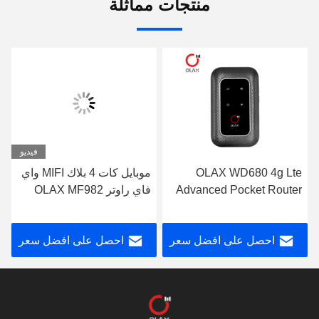
منتجات مماثلة
فيديو
OLAX WD680 4g Lte
موبايل كات 4 بلاك MIFI واي
Advanced Pocket Router
فاي راوتر OLAX MF982
Portable Mobile Wifi
جهاز محمول Mifi
Modem OEM
احصل على افضل سعر
احصل على افضل سعر