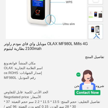
OLAX MF980L Mifis 4G موبايل واي فاي مودم راوتر
2100mah بطارية ليثيوم
تفاصيل المنتج
مكان المنشأ: قوانغدونغ
اسم العلامة التجارية: OLAX
إصدار الشهادات: ce.ROHS
رقم الموديل: MF980L
شروط الدفع والشحن
الحد الأدنى لكمية: قابل للتفاوض
الأسعار: Negotiated price
تفاصيل التغليف: حجم المنتج: 13.5 * 11.5 * 2.2 سم حجم التعبئة: 37 *
30 * 28 سم الوزن: 0.15 كجم وزن التعبئة: 96 كجم /