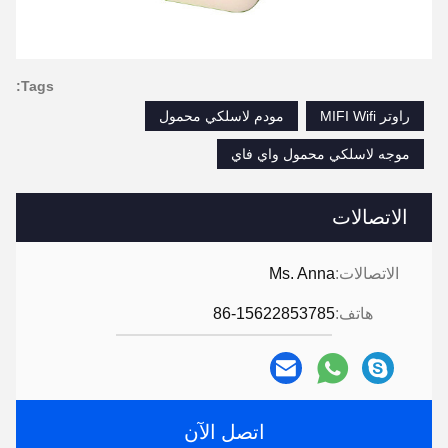
Tags:
راوتر MIFI Wifi
مودم لاسلكي محمول
موجه لاسلكي محمول واي فاي
الاتصالات
الاتصالات:
Ms. Anna
هاتف:
86-15622853785
اتصل الآن