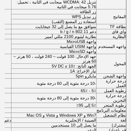
تنزيل WCDMA: 42 ميجابت في الثانية ، تحميل:
5.76 ميجابت في الثانية
زر الطاقة
المفاتيح
زر تبديل WPS
استعادة زر المصنع (الثقب)
بطاقة TF
متوافق مع ما يصل إلى 32 جيجابايت
واي فاي
دعم 802.11 b / g / n
البطارية
بطارية ليثيوم 2100 مللي أمبير
واجهة MicroUSB
واجهه المستخدم
واجهة USIM القياسية
واجهة MicroSD
جهد الإدخال: 100 فولت ~ 240 فولت ، 50 هرتز ~
60 هرتز
المحول
الجهد الناتج: 5V DC ± 10٪
تيار الإخراج: 1A
واجهة الشحن
مايكرو 5pin
درجة حرارة
-10 درجة مئوية إلى 60 درجة مئوية
العمل
رطوبة العمل
5٪ - 65٪
درجة حرارة
-30 درجة مئوية إلى 80 درجة مئوية
التخزين
رطوبة المتجر
5٪ إلى 95٪
معلومات البرنامج
نظام التشغيل
Win7 و Windows XP و Vista و Mac OS
لغة
الصينية / الإنجليزية
دعم لغ
مشترك)
ما يصل إلى 10 مستخدمين
قم بإعداد)
الدعم