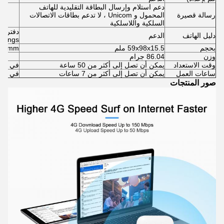
دعم استلام وإرسال البطاقة التقليدية للهاتف
رسالة قصيرة
المحمول و Unicom ، لا تدعم بطاقات الاتصالات
السلكية واللاسلكية
دليل الهاتف
الدعم
ettings
بحجم
59x98x15.5 ملم
5mmX15mm
وزن
86.04 جرام
وقت الاستعداد
يمكن أن تصل إلى أكثر من 50 ساعة
في النه
ساعات العمل
يمكن أن تصل إلى أكثر من 7 ساعات
في النه
صور المنتجات