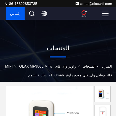
86-15622853785
anna@olaxwifi.com
إقتباس
المنتجات
المنزل
>
المنتجات
>
راوتر واي فاي MIFI
OLAX MF980L Mifis
>
4G موبايل واي فاي مودم راوتر 2100mah بطارية ليثيوم