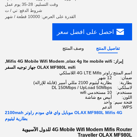
وقت التسليم: 28-35 يوم عمل
شروط الدفع: تي / ت
القدرة على العرض: 10000 قطعة / شهر
احصل على افضل سعر
تفاصيل المنتج
وصف المنتج
إبراز:
olax 4g lte mobile wifi
,
Mifis 4G Mobile Wifi Modem
,
OLAX MF980L mifi جهاز توجيه السفر
اسم المنتج:
راوتر 4G LTE Mifis اللاسلكي
ضمان:
12 شهر
بطارية:
بطارية ليثيوم 2100 مللي أمبير (قابلة للإزالة)
لاسلكي:
DL 150Mbps / UpLoad 50Mbps
مستخدم:
10 مستخدمي wifi
اللون:
أبيض مع شاشة
فتحة سيم:
واحد
WPS:
الدعم
OLAX MF980L Mifis 4G موبايل واي فاي مودم راوتر 2100mah
بطارية ليثيوم
4G Mobile Wifi Modem Mifis Router للدول الآسيوية
Traveller OLAX MF980L