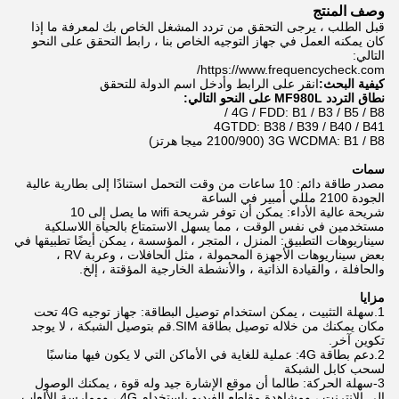
وصف المنتج
قبل الطلب ، يرجى التحقق من تردد المشغل الخاص بك لمعرفة ما إذا
كان يمكنه العمل في جهاز التوجيه الخاص بنا ، رابط التحقق على النحو
التالي:
https://www.frequencycheck.com/
كيفية البحث:
انقر على الرابط وأدخل اسم الدولة للتحقق
نطاق التردد MF980L على النحو التالي:
4G / FDD: B1 / B3 / B5 / B8 /
4GTDD: B38 / B39 / B40 / B41
3G WCDMA: B1 / B8 (2100/900 ميجا هرتز)
سمات
مصدر طاقة دائم: 10 ساعات من وقت التحمل استنادًا إلى بطارية عالية
الجودة 2100 مللي أمبير في الساعة
شريحة عالية الأداء: يمكن أن توفر شريحة wifi ما يصل إلى 10
مستخدمين في نفس الوقت ، مما يسهل الاستمتاع بالحياة اللاسلكية
سيناريوهات التطبيق: المنزل ، المتجر ، المؤسسة ، يمكن أيضًا تطبيقها في
بعض سيناريوهات الأجهزة المحمولة ، مثل الحافلات ، وعربة RV ،
والحافلة ، والقيادة الذاتية ، والأنشطة الخارجية المؤقتة ، إلخ.
مزايا
1.سهلة التثبيت ، يمكن استخدام توصيل البطاقة: جهاز توجيه 4G تحت
مكان يمكنك من خلاله توصيل بطاقة SIM.قم بتوصيل الشبكة ، لا يوجد
تكوين آخر.
2.دعم بطاقة 4G: عملية للغاية في الأماكن التي لا يكون فيها مناسبًا
لسحب كابل الشبكة
3-سهلة الحركة: طالما أن موقع الإشارة جيد وله قوة ، يمكنك الوصول
إلى الإنترنت ، ومشاهدة مقاطع الفيديو باستخدام 4G ، وممارسة الألعاب