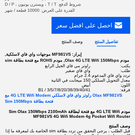
شروط الدفع: T / T ، ويسترن يونيون ، D / P
القدرة على العرض: 10000 قطعة / شهر
احصل على افضل سعر
تفاصيل المنتج
وصف المنتج
إبراز:
MF981VS موجهات واي فاي لاسلكية
,
مودم Olax 4G LTE Wifi 150Mbps
,
مودم ROHS مع فتحة بطاقة sim
يكتب:
راوتر مي فاي الجيل الرابع
طلب:
واي فاي صغير
تردد واي فاي المدعوم:
2.4 جرام
معدل التحويل السلكي:
150 ميجابت في الثانية
اللون:
أبيض
فرقة:
B1 / 3/5/7/8/20/38/39/40/41
Olax MF981VS راوتر واي فاي لاسلكي 4G LTE Wifi Modem مع
فتحة بطاقة Sim 150Mbps
مودم 4G LTE Wifi مع فتحة لبطاقة Sim Olax 150Mbps 2100mAh
MF981VS 4G Wifi Modem 4g Pocket Wifi Router
وصف المنتج
قبل الطلب ، يرجى التحقق من تردد بطاقة sim الخاصة بك لمعرفة ما إذا