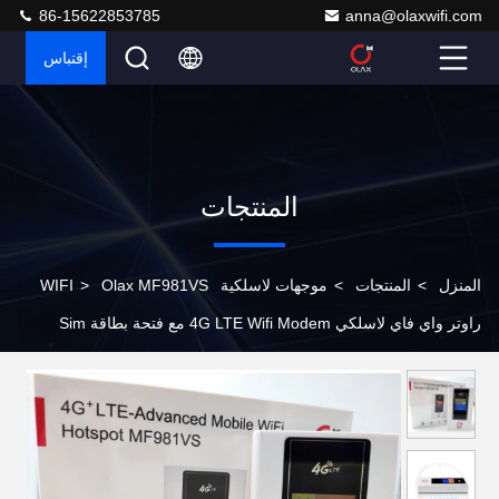
86-15622853785
anna@olaxwifi.com
إقتباس
المنتجات
المنزل
>
المنتجات
>
موجهات لاسلكية WIFI
Olax MF981VS
>
راوتر واي فاي لاسلكي 4G LTE Wifi Modem مع فتحة بطاقة Sim
150Mbps