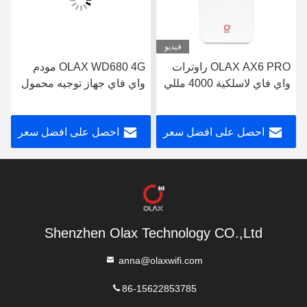
فيديو
OLAX AX6 PRO راوترات
OLAX WD680 4G مودم
واي فاي لاسلكية 4000 مللي
واي فاي جهاز توجيه محمول
أمبير تدعم VPN 4G واي
صغير 4g Lte Cat4150 متر
فاي راوتر B2 / 3/4/5/7/8/13
احصل على افضل سعر
احصل على افضل سعر
/ 28ab
Shenzhen Olax Technology CO.,Ltd
anna@olaxwifi.com
86-15622853785