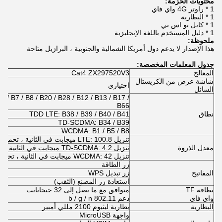
محتويات الحزمة:
1 * راوتر 4G واي فاي
1 * البطارية
1 * كابل يو اس بي
1 * دليل المستخدم باللغة الإنجليزية
ملحوظة:
هذا الإصدار لا يدعم دول أمريكا الشمالية والجنوبية ، البرازيل متاحة
جدول المعلمات المخصصة:
المعالج
Cat4 ZX297520V3
شاشة عرض من الكريستال
اختياري
السائل
5 / B7 / B8 / B20 / B28 / B12 / B13 / B17 /
B66
نطاق
TDD LTE: B38 / B39 / B40 / B41
TD-SCDMA: B34 / B39
WCDMA: B1 / B5 / B8
تنزيل LTE: 100.8 ميجابت في الثانية ، تحميل: 51.0 ميجابت في الثانية (الفئة 4)
معدل الذروة
تنزيل TD-SCDMA: 4.2 ميجابت في الثانية ، تحميل: 2.2 ميجابت في الثانية
تنزيل WCDMA: 42 ميجابت في الثانية ، تحميل: 5.76 ميجابت في الثانية
زر الطاقة
المفاتيح
زر تبديل WPS
استعادة زر المصنع (الثقب)
بطاقة TF
متوافق مع ما يصل إلى 32 جيجابايت
واي فاي
دعم 802.11 b / g / n
البطارية
بطارية ليثيوم 2100 مللي أمبير
واجهة MicroUSB