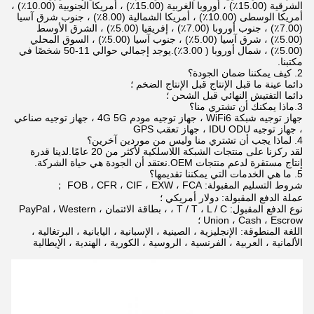
الشرقية (15.00٪) ، أوروبا الغربية (15.00٪) ، أمريكا الجنوبية (10.00٪) ،
أمريكا الوسطى (10.00٪) ، أمريكا الشمالية (8.00٪) ، جنوب شرق آسيا
(7.00٪) ، جنوب أوروبا (7.00٪) ، إفريقيا (5.00٪) ، الشرق الأوسط
(5.00٪) ، شرق آسيا (5.00٪) ، جنوب آسيا (5.00٪) ، السوق المحلي
(5.00٪) ، شمال أوروبا ( 3.00٪).يوجد إجمالي حوالي 11-50 شخصًا في
مكتبنا.
2. كيف يمكننا ضمان الجودة؟
دائما عينة ما قبل الإنتاج قبل الإنتاج الضخم ؛
دائما التفتيش النهائي قبل الشحن ؛
3.ماذا يمكنك أن تشتري منا؟
جهاز توجيه شبكة WiFi6 ، جهاز توجيه مودم 4G 5G ، جهاز توجيه صناعي
، جهاز توجيه IDU ODU ، جهاز تعقب GPS
4. لماذا يجب أن تشتري منا وليس من موردين آخرين؟
لقد ركزنا على منتجات الشبكة اللاسلكية لأكثر من 20 عامًا.لدينا قدرة
إنتاج مستقرة لدعم منتجات OEM.نعتقد أن الجودة هي حياة الشركة.
5. ما هي الخدمات التي يمكننا تقديمها؟
شروط التسليم المقبولة: FOB ، CFR ، CIF ، EXW ، FCA ；
عملة الدفع المقبولة: دولار أمريكي ؛
نوع الدفع المقبول: T / T ، L / C ، ، بطاقة الائتمان ، PayPal ، Western
Union ، Cash ، Escrow ؛
اللغة المنطوقة: الإنجليزية ، الصينية ، الإسبانية ، اليابانية ، البرتغالية ،
الألمانية ، العربية ، الفرنسية ، الروسية ، الكورية ، الهندية ، الإيطالية