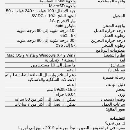
واجهه المستخدم
واجهة USIM القياسية
واجهة MicroSD
جهد الإدخال: 100 فولت ~ 240 فولت ، 50 هرتز ~ 60 هرتز
المحول
الجهد الناتج: 5V DC ± 10٪
تيار الإخراج: 1A
واجهة الشحن
مايكرو 5pin
درجة حرارة العمل
-10 درجة مئوية إلى 60 درجة مئوية
رطوبة العمل
5٪ - 65٪
درجة حرارة التخزين
-30 درجة مئوية إلى 80 درجة مئوية
رطوبة المتجر
5٪ إلى 95٪
معلومات البرنامج
نظام التشغيل
Win7 و Windows XP و Vista و Mac OS
لغة
الصينية / الإنجليزية
مشترك)
ما يصل إلى 10 مستخدمين
قم بإعداد)
الدعم
رسالة قصيرة
الاتصالات السلكية واللاسلكية
دليل الهاتف
الدعم
بحجم
59x98x15.5 ملم
وزن
86.04 جرام
وقت الاستعداد
يمكن أن تصل إلى أكثر من 50 ساعة
ساعات العمل
يمكن أن تصل إلى أكثر من 7 ساعات
صور المنتج:
التعليمات
1. من نحن؟
مقرنا في قوانغدونغ ، الصين ، نبدأ من عام 2019 ، نبيع إلى أوروبا