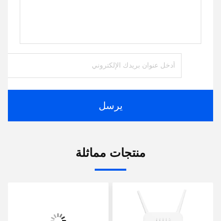
يرسل
منتجات مماثلة