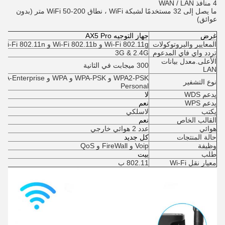
4 منافذ WAN / LAN
ما يصل إلى 32 مستخدمًا لشبكة WiFi ، نطاق WiFi 50-200 متر (بدون 
عوائق)
غرض
جهاز التوجيه AX5 Pro
المعايير والبروتوكولات
Wi-Fi 802.11g و Wi-Fi 802.11b و Wi-Fi 802.11n و Wi-Fi 802.11ac و Wi-Fi 802.11a
تردد واي فاي المدعوم
3G & 2.4G
الأعلى.معدل بيانات
300 ميجابت في الثانية
LAN
نوع التشفير
Personal
يدعم WDS
لا
يدعم WPS
نعم
يكتب
لاسلكي
القالب الخاص
نعم
هوائي
عدد 2 هوائي خارجي
حالة المنتجات
كل جديد
وظيفة
Voip و FireWall و QoS
طلب
بيت
معيار نقل Wi-Fi
802.11 ب