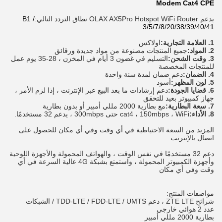
Modem Cat4 CPE
يدعم OLAX AX5Pro Hotspot WiFi Router نطاق التردد التالي:
B1 /
3/5/7/8/20/38/39/40/41
1. العلامة التجارية:
اولاكس
2. المواد:
جميع المنتجات مصنوعة من مواد جديدة ورقائق
3. وقت الشحن:
التسليم في غضون 3 أيام في المخزن ، 28-35 يوم عمل 
للمنتجات المخصصة
4. الضمان:
دعم ضمان لمدة سنة واحدة
5. لون المظهر:
أسود
6. قضايا الجودة:
دعم إرشادات ما بعد البيع عبر الإنترنت ، إذا لزم الأمر ، 
جهاز كمبيوتر بعيد للتحقق
7. سعة البطارية:
مع بطارية 2000 مللي أمبير أو بدون بطارية
8. الأداء:
cat4 ، 150mbps ، WiFi حتى 300mbps ، يدعم 32 مستخدمًا.
المزيد من السعة الاحتياطية في أي وقت وفي أي مكان للحصول على 
اتصال بالإنترنت
دعم 32 مستخدمًا في نفس الوقت ، والهواتف المحمولة والأجهزة اللوحية 
وأجهزة الكمبيوتر المحمولة ، واستمتع بشبكة 4G عالية السرعة في أي 
وقت وفي أي مكان
مواصفات المنتج:
شرائح ZTE LTE ، دعم TDD-LTE / FDD-LTE / UMTS / الشبكات
عدد 2 هوائي خارجي
بطارية 2000 مللي أمبير