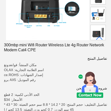
300mbp mini Wifi Router Wireless Lte 4g Router Network
Modem Cat4 CPE
تفاصيل المنتج
مكان المنشأ: قوانغدونغ
اسم العلامة التجارية: OLAX
إصدار الشهادات: ce.ROHS
رقم الموديل: AX5 برو
شروط الدفع والشحن
الحد الأدنى لكمية: 2 قطع
الأسعار: 34$
تفاصيل التغليف: حجم المنتج: 20 * 14.2 * 8.8 سم حجم التعبئة: 30 * 43 *
45 سم الوزن: 0.7 كجم وزن التعبئة: 13.5 كجم / ا