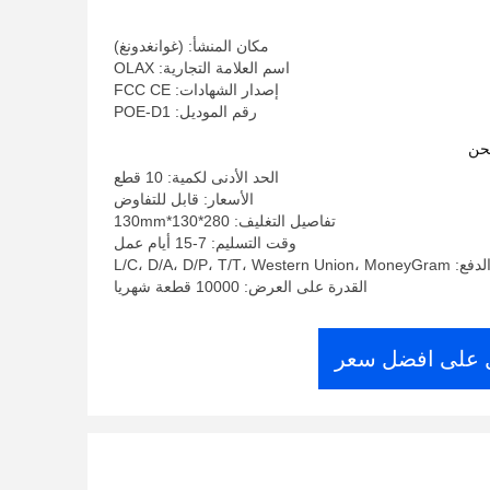
مكان المنشأ: (غوانغدونغ)
اسم العلامة التجارية: OLAX
إصدار الشهادات: FCC CE
رقم الموديل: POE-D1
حن
الحد الأدنى لكمية: 10 قطع
الأسعار: قابل للتفاوض
تفاصيل التغليف: 280*130*130mm
وقت التسليم: 7-15 أيام عمل
L/C، D/A، D/P، T/T، West
القدرة على العرض: 10000 قطعة شهريا
على افضل سعر