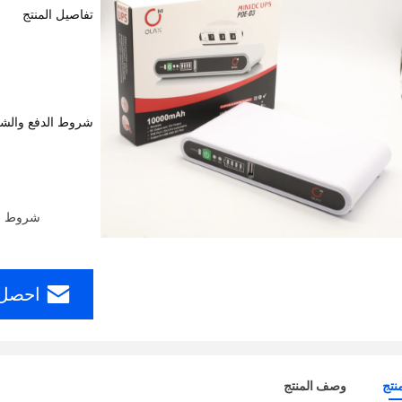
تفاصيل المنتج
شروط الدفع والش
شروط الدفع: ern Union، MoneyGram
احصل 
نتج
وصف المنتج