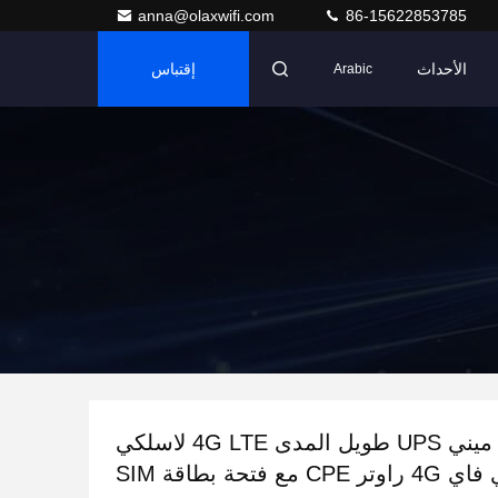
anna@olaxwifi.com
86-15622853785
الأحداث
إقتباس
Arabic
مودم OLAX ميني UPS طويل المدى 4G LTE لاسلكي
وتر CPE مع فتحة بطاقة SIM