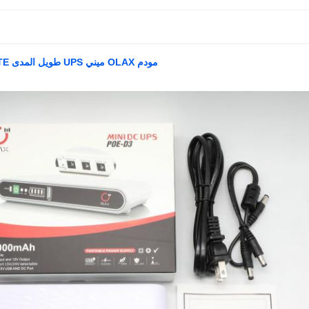
مودم OLAX ميني UPS طويل المدى 4G LTE لاسلكي واي فاي 4G راوتر CPE مع فتحة بطاقة SIM