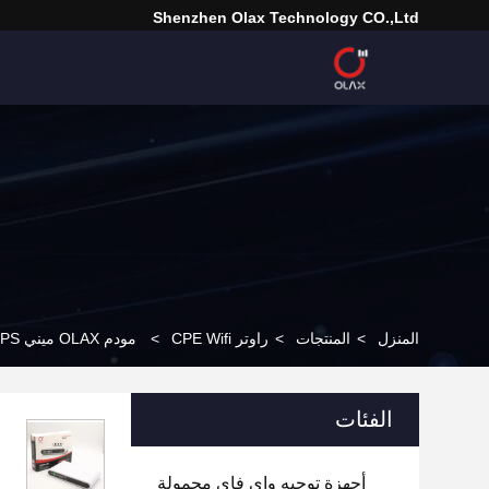
Shenzhen Olax Technology CO.,Ltd
المنزل
>
المنتجات
>
راوتر CPE Wifi
>
مودم OLAX ميني UPS طويل المدى 4G LTE لاسلكي واي فاي 4G راوتر CPE مع فتحة بطاقة SIM
الفئات
أجهزة توجيه واي فاي محمولة