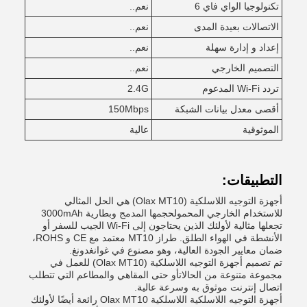
تكنولوجيا الواي فاي 6
نعم..
الاتصالات بعيدة المدى
نعم..
إعداد و إدارة سهلة
نعم..
التصميم الخارجي
نعم..
تردد Wi-Fi المدعوم
2.4G
أقصى معدل بيانات الشبكة
150Mbps
الموثوقية
عالية
التطبيقات:
أجهزة التوجيه اللاسلكية (Olax MT10) هي الحل المثالي
للاستخدام الخارجي المحمولحجمها المدمج وبطارية 3000mAh
تجعلها مثالية لأولئك الذين يحتاجون إلى Wi-Fi الجيب للسفر أو
الأنشطة في الهواء الطلق. طراز MT10 معتمد مع CE و ROHS،
ضمان معايير الجودة العالية، وهو مصنوع في غوانغدونغ.
تم تصميم أجهزة التوجيه اللاسلكية (Olax MT10) للعمل في
مجموعة متنوعة من الحالاتأو حتى المقاهي والمطاعم التي تتطلب
اتصال إنترنت موثوق به وسرعة عالية.
أجهزة التوجيه اللاسلكية اللاسلكية Olax MT10 رائعة أيضًا لأولئك