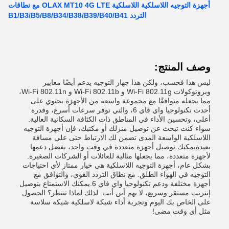
أجهزة التوجيه اللاسلكية اللاسلكية OLAX MT10 4G LTE مع نطاقات
التردد B1/B3/B5/B8/B34/B38/B39/B40/B41
وصف المنتج:
ليس هذا فحسب، ولكن هذا جهاز التوجيه يدعم أيضًا معايير
وبروتوكولات Wi-Fi 802.11g و Wi-Fi 802.11b و Wi-Fi 802.11n،
مما يجعله متوافقًا مع مجموعة واسعة من الأجهزة.يحتوي على
أحدث تكنولوجيا واي فاي 6، والتي توفر سرعات أسرع، وقدرة
أعلى، وتحسين الأداء في المناطق ذات الكثافة السكانية العالية.
سواء كنت تبحث عن توصيل منزلك أو مكتبك، فإن أجهزة التوجيه
اللاسلكية الواسعة المدى تضمن لك الارتباط حتى على مسافة
بعيدةيمكنك توصيل أجهزة متعددة في وقت واحد، بفضل دعمها
لأجهزة متعددة، مما يجعلها مثالية للعائلات أو الشركات الصغيرة.
بشكل عام، أجهزة التوجيه اللاسلكية هي خيار ممتاز لأي احتياجات
التوجيه في الهواء الطلق. مع نطاق التردد القوي، والتوافق مع
أجهزة مختلفة ودعم تكنولوجيا واي فاي 6.يمكنك الاستمتاع بتوصيل
إنترنت مستقر وسريع، لا يهم أين أنت. لذلك لماذا تنتظر؟ الحصول
على الخاص بك اليوم وتجربة أداء شبكة لاسلكية شبكة سلاسة
مثل أي وقت مضى!