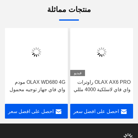
منتجات مماثلة
فيديو
OLAX AX6 PRO راوترات
OLAX WD680 4G مودم
واي فاي لاسلكية 4000 مللي
واي فاي جهاز توجيه محمول
أمبير تدعم VPN 4G واي
صغير 4g Lte Cat4150 متر
فاي راوتر B2 / 3/4/5/7/8/13
احصل على افضل سعر
احصل على افضل سعر
/ 28ab