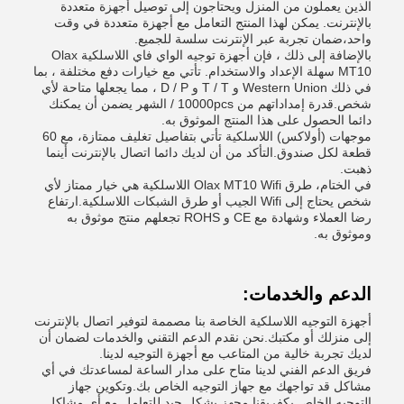
الذين يعملون من المنزل ويحتاجون إلى توصيل أجهزة متعددة
بالإنترنت. يمكن لهذا المنتج التعامل مع أجهزة متعددة في وقت
واحد،ضمان تجربة عبر الإنترنت سلسة للجميع.
بالإضافة إلى ذلك ، فإن أجهزة توجيه الواي فاي اللاسلكية Olax
MT10 سهلة الإعداد والاستخدام. تأتي مع خيارات دفع مختلفة ، بما
في ذلك Western Union و T / T و D / P ، مما يجعلها متاحة لأي
شخص.قدرة إمداداتهم من 10000pcs / الشهر يضمن أن يمكنك
دائما الحصول على هذا المنتج الموثوق به.
موجهات (أولاكس) اللاسلكية تأتي بتفاصيل تغليف ممتازة، مع 60
قطعة لكل صندوق.التأكد من أن لديك دائما اتصال بالإنترنت أينما
ذهبت.
في الختام، طرق Olax MT10 Wifi اللاسلكية هي خيار ممتاز لأي
شخص يحتاج إلى Wifi الجيب أو طرق الشبكات اللاسلكية.ارتفاع
رضا العملاء وشهادة مع CE و ROHS تجعلهم منتج موثوق به
وموثوق به.
الدعم والخدمات:
أجهزة التوجيه اللاسلكية الخاصة بنا مصممة لتوفير اتصال بالإنترنت
إلى منزلك أو مكتبك.نحن نقدم الدعم التقني والخدمات لضمان أن
لديك تجربة خالية من المتاعب مع أجهزة التوجيه لدينا.
فريق الدعم الفني لدينا متاح على مدار الساعة لمساعدتك في أي
مشاكل قد تواجهك مع جهاز التوجيه الخاص بك.وتكوين جهاز
التوجيه الخاص بكفريقنا مجهز بشكل جيد للتعامل مع أي مشاكل