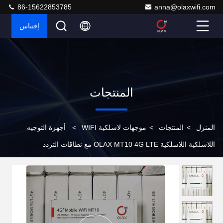
86-15622853785
anna@olaxwifi.com
إقتباس
المنتجات
المنزل
>
المنتجات
>
موجهات لاسلكية WIFI
>
أجهزة التوجيه
اللاسلكية اللاسلكية OLAX MT10 4G LTE مع نطاقات التردد
B1/B3/B5/B8/B34/B38/B39/B40/B41