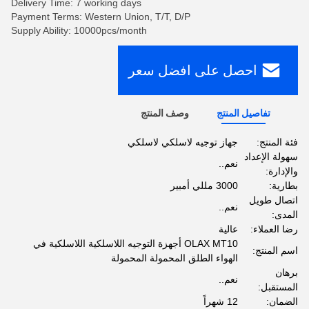
Delivery Time: 7 working days
Payment Terms: Western Union, T/T, D/P
Supply Ability: 10000pcs/month
احصل على افضل سعر
تفاصيل المنتج
وصف المنتج
فئة المنتج:
جهاز توجيه لاسلكي لاسلكي
سهولة الإعداد
نعم..
والإدارة:
بطارية:
3000 مللي أمبير
اتصال طويل
نعم..
المدى:
رضا العملاء:
عالية
OLAX MT10 أجهزة التوجيه اللاسلكية اللاسلكية في
اسم المنتج:
الهواء الطلق المحمولة المحمولة
برهان
نعم..
المستقبل:
الضمان:
12 شهراً