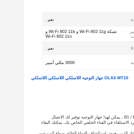
ة:
نعم..
ير
شبكة Wi-Fi 802.11g و Wi-Fi 802.11b و
ت:
Wi-Fi 802.11n
نعم..
ة:
3000 مللي أمبير
OLAX MT10 جهاز التوجيه اللاسلكي اللاسلكي اللاسلكي
مع دعم لمجموعات ترددات متعددة بما في ذلك B1 / B3 / B5 / B8 / B34 / B38 / B39 / B40 / B41 ، يمكن لهذا جهاز التوجيه توفير لك الاتصال
الاستلقاء في الفناء الخلفي الخاص بك، يمكنك البقاء
لأولئك الذين يحبون استكشاف الهواء الطلق سواء كنت تسير