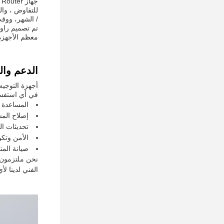
/ الشهر، ووقت التسليم هو 7 أيام عمل. تفا
معظم الأجهزة.م
الدعم وا
أجهزة التوجيه
في أي استفسا
المساعدة ف
إصلاح الم
تحديثات ال
الأمن وتكو
صيانة المن
الفني لدينا لأ