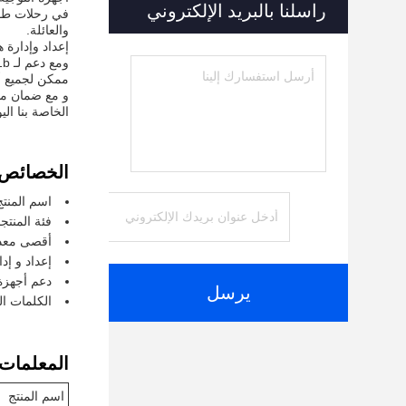
راسلنا بالبريد الإلكتروني
في رحلات طويل
والعائلة.
إعداد وإدارة
ممكن لجميع أ
الخاصة بنا ال
الخصائص:
اسم المنتج: OLAX MT10 أجهزة التوجيه اللاسلكية اللاسلكية في الهواء الطلق ا
فئة المنتج
أقصى معدل بيانات
إعداد و إد
دعم أجهزة 
يرسل
الكلمات الرئيسية: Wifi الجيب، Wifi راوترات الن
المعلمات ا
اسم المنتج