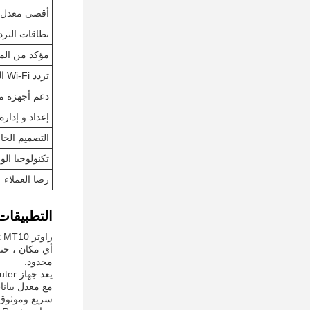
أقصى معدل ب
نطاقات الترد
مؤكد من الم
تردد Wi-Fi المدعوم
دعم أجهزة م
إعداد و إدار
التصميم الخ
تكنولوجيا الو
رضا العملاء
التطبيقات
أي مكان ، حتى
محدود.
سريع وموثوق ب