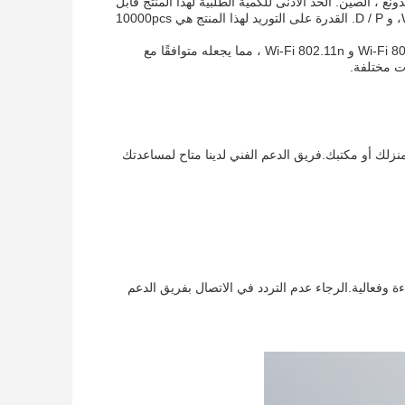
مد من قبل CE و ROHS ويتم تصنيعه في قوانغدونغ ، الصين. الحد الأدنى للكمية الطلبية لهذا المنتج قابل
للتفاوض ، والسعر أيضًا قابل للتفاوض.شروط الدفع لهذا المنتج تشمل Western Union، T / T، و D / P. القدرة على التوريد لهذا المنتج هي 10000pcs
تم تصميم راوتر Olax MT10 Wireless Wifi مع معايير وبروتوكولات Wi-Fi 802.11g و Wi-Fi 802.11b و Wi-Fi 802.11n ، مما يجعله متوافقًا مع
ات مختلفة.
منزلك أو مكتبك.فريق الدعم الفني لدينا متاح لمساعدتك
وضمان أن جهاز توجيه الـ Wifi اللاسلكي يعمل بكفاءة وفعالية.الرجاء عدم التردد في الاتصال بفريق الدعم