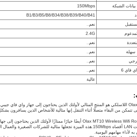
يانات الشبكة
150Mbps
د
B1/B3/B5/B8/B34/B38/B39/B40/B41
ستقبل
نعم..
2.4G
تعددة
نعم..
ة سهلة
نعم..
ارجي
نعم..
اي فاي 6
نعم..
عالية
:
 تتمكن من البقاء متصلًا أثناء التنقل.إنها مثالية للأشخاص الذين يسافرون بشكل
مع معدل بيانات LAN أقصاه 150Mbps.هذه الميزة تجعلها مثالية للشركات ا
ه لأداء مهامهم اليومية.