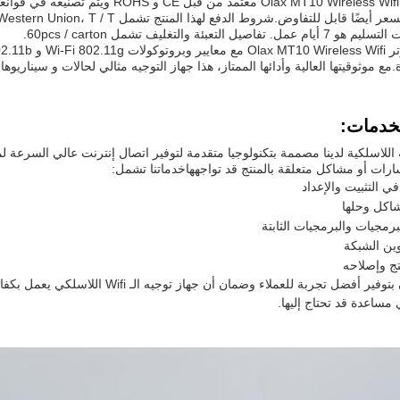
جهاز Olax MT10 Wireless Wifi Router معت
صيل التعبئة والتغليف تشمل 60pcs / carton.
ع موثوقيتها العالية وأدائها الممتاز، هذا جهاز التوجيه مثالي لحالات و سيناريوه
لخدمات:
 اللاسلكية لدينا مصممة بتكنولوجيا متقدمة لتوفير اتصال إنترنت عالي السرعة ل
رات أو مشاكل متعلقة بالمنتج قد تواجههاخدماتنا تشمل:
ي التثبيت والإعداد
شاكل وحلها
برمجيات والبرمجيات الثابتة
ين الشبكة
تج وإصلاحه
نحن ملتزمون بتوفير أفضل تجربة للعملاء 
ي مساعدة قد تحتاج إليها.