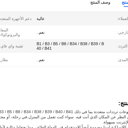
نتج
وصف المنتج
عملاء:
عالية
دعم الأجهزة المتعدد
المعاي
ارجي:
نعم..
والبروتوكولا
B1 / B3 / B5 / B8 / B34 / B38 / B39 / B
لتردد:
تقنية واي فاي 6:
40 / B41
لمدى:
نعم..
بطاري
تج:
لنظر عن المكان الذي أنت فيه. سواء كنت تعمل من المنزل،في رحلة، أو مجرد 
إنترنت بسهولة.
 اللاسلكية لدينا مصممة أيضاً للاستخدام في الهواء الطلق، مما يجعلها مثالية 