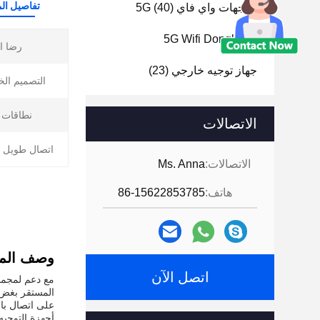
تفاصيل الم
موجهات واي فاي 5G
(40)
5G Wifi Dongle
(1)
رضا ال
جهاز توجيه خارجي
(23)
التصميم الخ
نطاقات ا
الاتصالات
اتصال طويل ا
الاتصالات:
Ms. Anna
هاتف:
86-15622853785
وصف المن
اتصل الآن
المستقر بغض ا
على اتصال بال
أجهزة التوجيه