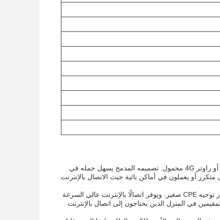
راوتر Olax MT10 اللاسلكي هو المنتج المثالي لأولئك الذين يحتاجون إلى جهاز واي فاي جيبي أو راوتر 4G محمول. تصميمه المدمج يسهل حمله في
 متكرر أو يعملون في أماكن نائية حيث الاتصال بالإنترنت
يعد جهاز Olax MT10 Wireless Wifi Router أيضًا خيارًا ممتازًا لأولئك الذين يحتاجون إلى جهاز توجيه CPE صغير. ويوفر اتصالًا بالإنترنت عالي السرعة
لصغيرة والعمال المقيمين في المنزل الذين يحتاجون إلى اتصال بالإنترنت