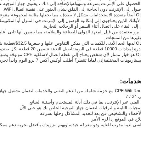
ول إلى الإنترنت دون الحاجة إلى القلق بشأن العثور على نقطة اتصال WiFi.
OLAX AX7 Pro أيضاً متعددة الاستخدامات بشكل لا يصدق، مما يجعلها مثالية لمجموعة م
لأولئك الذين يحتاجون إلى إمكانية الوصول إلى الإنترنت في المنزل أو المكتبيمكن ا
إلى البقاء على اتصال أثناء السفر أو الرحلات التجارية.
أوكس أكس7 برو معتمدة من قبل المعهد الدولي للصناعة والسلامة، مما يضمن أنها تلبي أع
وغيرها من المنتجات.
يومتفاصيل التعبئة تتضمن 20 قطعة لكل صندوق
OLAX AX7 Pro هو خيار ممتا
لمختلفةإذن لماذا تنتظر؟ أطلب أوكس أكس 7 برو اليوم وابدأ تجربة الوصول إلى الإنترنت عالية السرعة أينما ذهبت!
لخدمات:
 7
 الفني عبر الإنترنت، بما في ذلك أدلة المستخدم وأسئلة الشائع
رمجيات الثابتة والترقيات لضمان جهاز التوجيه الخاص بك هو حتى الآن
أخطاء والتشخيص عن بعد لتحديد المشاكل وحلها بسرعة
اح في الموقع إذا لزم الأمر
فني لدينا مدرب للغاية وذو معرفة جيدة، ويهتم بتزويدك بأفضل تجربة دعم ممكن