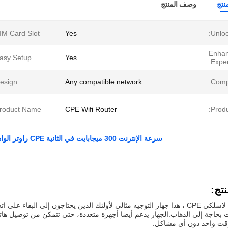
نتج
وصف المنتج
IM Card Slot:
Yes
Unloc
Enhan
asy Setup:
Yes
Exper
esign:
Any compatible network
Compa
roduct Name:
CPE Wifi Router
Produ
سرعة الإنترنت 300 ميجابايت في الثانية CPE راوتر الواي فاي غير محدود الاتصال و نقطة اتصال الواي فاي المحمولة
تج:
كمركز اتصال لاسلكي CPE ، هذا جهاز التوجيه مثالي لأولئك الذين يحتاجون إلى ال
 بحاجة إلى الذهاب.الجهاز يدعم أيضا أجهزة متعددة، حتى تتمكن من توصيل هاتف
قت واحد دون أي مشاكل.