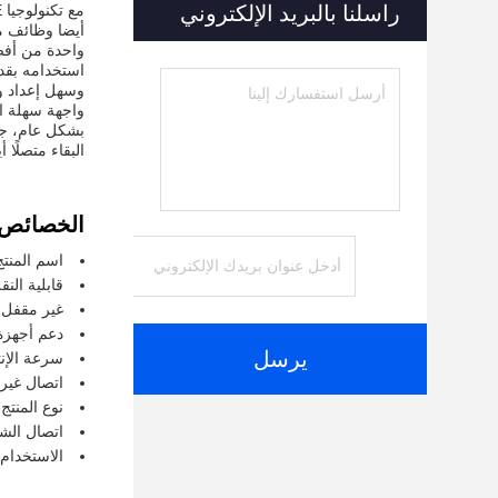
راسلنا بالبريد الإلكتروني
أيضا وظائف مت
استخدامه بقدر
واجهة سهلة ال
البقاء متصلًا أ
الخصائص:
اسم المنتج: ifi Router
قابلية النقل: ن
غير مقفل:
دعم أجهزة 
يرسل
سرعة الإنترنت:
اتصال غير 
نوع المنتج:
اتصال الشبكة
الاستخدام: