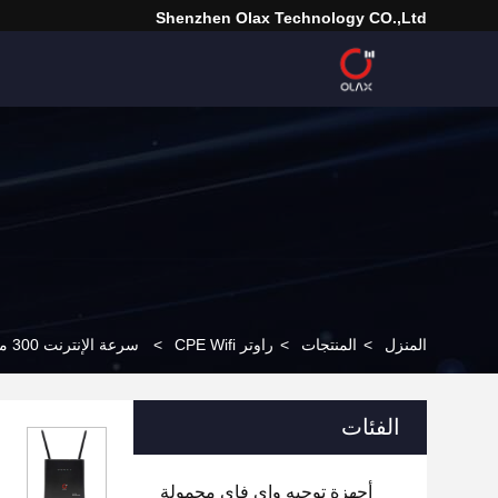
Shenzhen Olax Technology CO.,Ltd
المنزل
>
المنتجات
>
راوتر CPE Wifi
>
سرعة الإنترنت 300 ميجابايت في الثانية CPE راوتر الواي فاي غير محدود الاتصال و نقطة اتصال الواي فاي المحمولة
الفئات
أجهزة توجيه واي فاي محمولة