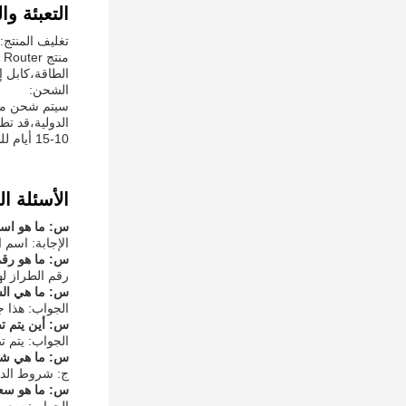
التعبئة و
تغليف المنتج:
الطاقة،كابل إ
الشحن:
10-15 أيام للطلبات الدولية.
الأسئلة ال
س: ما هو اسم 
الإجابة: اسم ا
س: ما هو رقم 
رقم الطراز لهذا 
س: ما هي الشه
الجواب: هذا جهاز
س: أين يتم تص
الجواب: يتم ت
س: ما هي شرو
ج: شروط الدفع لشراء
س: ما هو سعر