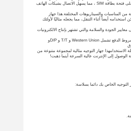
الذين يريدون الحصول على الإنترنت بسرعة وسهولةبالإضافة إلى ذلك ، يحتوي جهاز التوجيه على فتحة بطاقة SIM ، مما يسهل الاتصال بشبكات الهاتف
تنوعة من المناسبات والسيناريوهات المختلفة.هذا جهاز
ستخدامه أيضاً أثناء التنقل، مما يجعله مثاليًا لأولئك
لى معايير الجودة والسلامة.والتي تشتهر بإنتاج الالكترونيات
OLAX AX7 Pro لديها الحد الأدنى للكميات التي يمكن التفاوض عليها و سعرها 32.5$/قطعة شروط الدفع تشمل Western Union و T/T و D/Pو
ز لأي شخص يحتاج إلى نقطة اتصال لاسلكية CPE موثوقة وسهلة الاستخدامهذا جهاز التوجيه مثالية لمجموعة متنوعة من
ة.