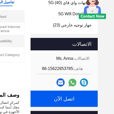
تفاصيل الم
موجهات واي فاي 5G
(40)
5G Wifi Dongle
(1)
ked:
جهاز توجيه خارجي
(23)
ced Internet
ience:
tibility:
الاتصالات
ct Category:
الاتصالات:
Ms. Anna
هاتف:
86-15622853785
وصف المن
اتصل الآن
معك أينما كنت
الأجهزة في و