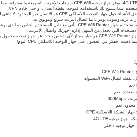
مع تكنولوجيا 4G LTE، يوفر جهاز توجيه CPE Wifi سرعات الإنترنت 
عددة، مما يسمح لك باستخدامه كموجه، نقطة اتصال، أو حتى خادم VPN.
واحدة من أفضل الأشياء حول جهاز التوجيه اللاسلكي CPE ه
 ما تريد،وسوف يوفر دائما اتصال إنترنت سريع وموثوق به.
وسهل إعداد و استخدام جهاز CPE Wifi Router. يأتي مع دليل المس
استخدام التي تجعل من السهل إدارة أجهزتك واتصال الإنترنت.
بشكل عام، جهاز CPE Wifi Router هو خيار ممتاز لأي شخص يبحث عن جهاز ت
ينما ذهبت، ففكر في الحصول على جهاز التوجيه اللاسلكي CPE اليوم!
CPE W
قطة اتصال WiFi المحمولة
 نعم
متعددة: نعم
 300Mbps
محدود: نعم
 جهاز الشبكة اللاسلكية CPE
: جهاز توجيه 4G LTE
 جهاز توجيه داخلي