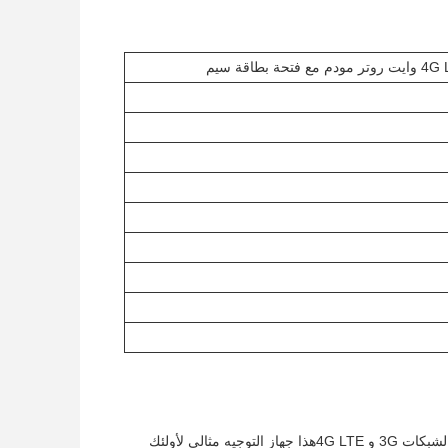
واحدة من أفضل الأشياء عن أولاكس أكس 7 برو هي سهولة الاستخدام مع إعداد سهل ودعم لشبكات 3G و 4G LTEهذا جهاز التوجيه مثالي لأولئك