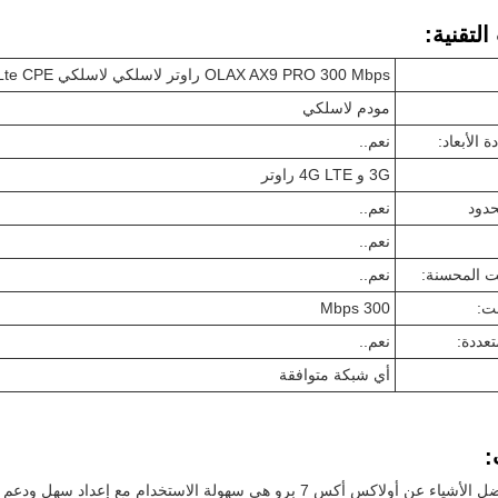
لتقنية:
OLAX AX9 PRO 300 Mbps راوتر لاسلكي لاسلكي 4G Lte CPE وايت روتر مودم مع فتحة بطاقة سيم
مودم لاسلكي
 الأبعاد:
نعم..
3G و 4G LTE راوتر
حدود
نعم..
نعم..
نت المحسنة:
نعم..
ت:
300 Mbps
عددة:
نعم..
أي شبكة متوافقة
: