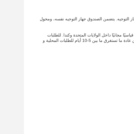
زين جهاز التوجيه. يتضمن الصندوق جهاز التوجيه نفسه، ومحول
. نحن نقدم شحنًا قياسيًا مجانيًا داخل الولايات المتحدة وكندا. للطلبات
الدولية،قد تطبق رسوم الشحنيمكن أن تختلف أوقات التسليم اعتمادا على موقع الشحن، ولكن عادة ما تستغرق ما بين 5-10 أيام للطلبات المحلية و