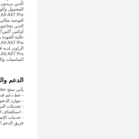
المحمول والوص
التوجيه مثالي 
الذين يحتاجون 
عالية الجودة 
الراوتر لديه قدرة إمدادات 10000 قطعة في ال
المناسبات والسيناريوهات ا
الدعم وا
يأتي منتج CPE Wifi Router مع حزمة شاملة من الدعم التقني والخدمات لضمان تشغيل جهاز التوجيه الخاص بك دائما بسلاسة:
- خط دعم فني 24 /
- موارد الدعم
- تحديثات الب
- استكشاف ال
- خدمات الإصل
فريق الدعم ال