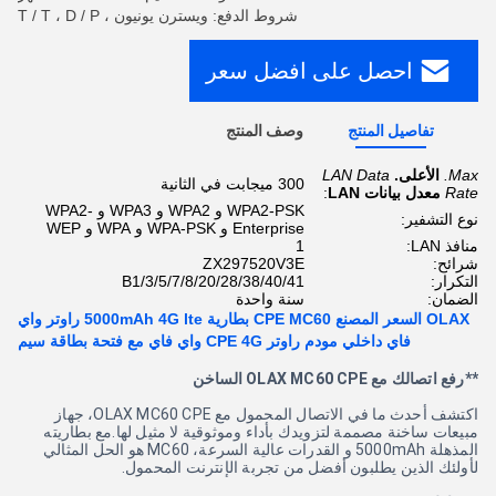
شروط الدفع: ويسترن يونيون ، T / T ، D / P
احصل على افضل سعر
تفاصيل المنتج
وصف المنتج
Max.
الأعلى.
LAN Data
300 ميجابت في الثانية
Rate
معدل بيانات LAN
:
WPA2-PSK و WPA2 و WPA3 و WPA2-
نوع التشفير:
Enterprise و WPA-PSK و WPA و WEP
منافذ LAN:
1
شرائح:
ZX297520V3E
التكرار:
B1/3/5/7/8/20/28/38/40/41
الضمان:
سنة واحدة
OLAX السعر المصنع CPE MC60 بطارية 5000mAh 4G lte راوتر واي
فاي داخلي مودم راوتر CPE 4G واي فاي مع فتحة بطاقة سيم
**رفع اتصالك مع OLAX MC60 CPE الساخن
اكتشف أحدث ما في الاتصال المحمول مع OLAX MC60 CPE، جهاز
مبيعات ساخنة مصممة لتزويدك بأداء وموثوقية لا مثيل لها.مع بطاريته
المذهلة 5000mAh و القدرات عالية السرعة، MC60 هو الحل المثالي
لأولئك الذين يطلبون أفضل من تجربة الإنترنت المحمول.