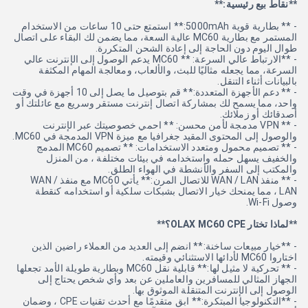
**نقاط بيع رئيسية:**
- ** بطارية قوية 5000mAh:** استمتع حتى 10 ساعات من الاستخدام
المستمر مع بطارية MC60 عالية السعة، مما يضمن لك البقاء على اتصال
طوال اليوم دون الحاجة إلى إعادة الشحن المتكررة.
- **الارتباط عالي السرعة: ** MC60 يدعم الوصول إلى الإنترنت عالي
السرعة، مما يجعله مثاليًا للبث، والألعاب، ومعالجة المهام المكثفة
بالبيانات أثناء التنقل.
- ** دعم الأجهزة المتعددة:** قم بتوصيل ما يصل إلى 10 أجهزة في وقت
واحد، مما يسمح لك بمشاركة اتصال إنترنت مستقر وسريع مع عائلتك أو
أصدقائك أو زملائك.
- ** VPN مدمجة لأمن محسن: ** احمي خصوصيتك عبر الإنترنت
والوصول إلى المحتوى المقيد جغرافيا مع ميزة VPN المدمجة في MC60.
- ** تصميم محمول ومتعدد الاستخدامات: ** تصميم MC60 المدمج
والخفيف يسهل حمله واستخدامه في بيئات مختلفة ، من المنزل
والمكتب إلى السفر والأنشطة في الهواء الطلق.
- ** منفذ WAN / LAN للاتصال المرن:** يأتي MC60 مع منفذ WAN /
LAN ، مما يمنحك خيار الاتصال بشبكات سلكية أو استخدامه كنقطة
وصول Wi-Fi.
**لماذا تختار OLAX MC60 CPE؟**
- **خيار مبيعات ساخنة:** انضم إلى العديد من العملاء راضين الذين
اختاروا MC60 لأدائها الاستثنائي وقيمته.
- ** تحركية لا مثيل لها:** قابلية نقل MC60 وبطارية طويلة الأمد تجعلها
الجهاز المثالي للمسافرين والعاملين عن بعد وأي شخص يحتاج إلى
الوصول إلى الإنترنت المتنقلة الموثوق بها.
- **التكنولوجيا المبتكرة:** ابق متقدمًا مع أحدث تقنيات CPE ، وضمان