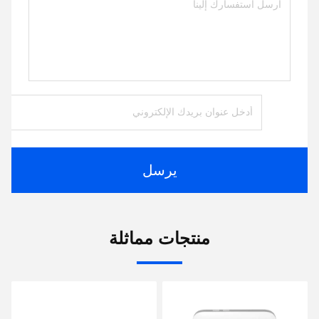
يرسل
منتجات مماثلة