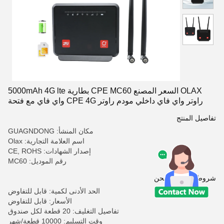
OLAX السعر المصنع CPE MC60 بطارية 5000mAh 4G lte
راوتر واي فاي داخلي مودم راوتر CPE 4G واي فاي مع فتحة
بطاقة سيم
تفاصيل المنتج
مكان المنشأ: GUAGNDONG
اسم العلامة التجارية: Olax
إصدار الشهادات: CE, ROHS
رقم الموديل: MC60
شروط الدفع والشحن
الحد الأدنى لكمية: قابل للتفاوض
الأسعار: قابل للتفاوض
تفاصيل التغليف: 20 قطعة لكل صندوق
وقت التسليم: 10000 قطعة/شهر