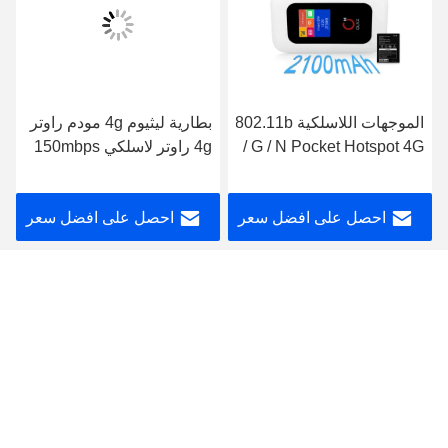
الموجهات اللاسلكية 802.11b
بطارية ليثيوم 4g مودم راوتر
/ G / N Pocket Hotspot 4G
4g راوتر لاسلكي 150mbps
مع شاشة OLAX MF980L
عالمي محمول واي فاي هوت
ROHS
سبوت mf981vs
احصل على افضل سعر
احصل على افضل سعر
Shenzhen Olax Technology CO.,Ltd
anna@olaxwifi.com
86-15622853785