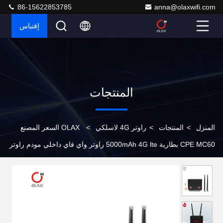
86-15622853785
anna@olaxwifi.com
إقتباس
المنتجات
المنزل
>
المنتجات
>
راوتر 4G لاسلكي
>
OLAX السعر المصنع
CPE MC60 بطارية 5000mAh 4G lte راوتر واي فاي داخلي مودم راوتر
CPE 4G واي فاي مع فتحة بطاقة سيم