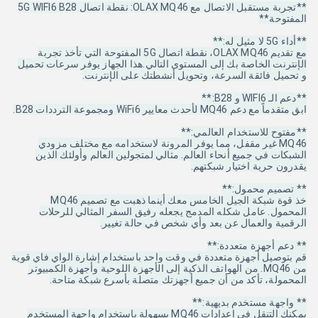
**تجربة مستقبل الاتصال مع OLAX MQ46: نقطة اتصال 5G WIFI6 B28
المفتوحة**
**أداء 5G لا مثيل له:**
مع تقديم OLAX MQ46، نقطة اتصال 5G المفتوحة التي تأخذ تجربة
الإنترنت الخاصة بك إلى المستوى التالي.هذا الجهاز يوفر سرعات تحميل
و تحميل فائقة السرعة، وتحويل أنشطتك على الإنترنت.
**دعم الـ WIFI6 و B28:**
ابق متقدماً مع دعم MQ46 لأحدث معايير WiFi6 ومجموعة الترددات B28.
**مفتوح للاستخدام العالمي:**
MQ46 غير مقفل، مما يوفر المرونة لاستخدامه مع مختلف مزودي
الشبكات في جميع أنحاء العالم. مثالي لمتجولين العالم وأولئك الذين
يقدرون حرية اختيار شبكتهم.
** تصميم محمول:**
خذ قوة شبكة الجيل الخامس معك أينما ذهبت مع تصميم MQ46
المحمول. عامل شكله المدمج يجعله رفيق السفر المثالي للرحلات
الرقمية والعمال عن بعد وأي شخص في حالة تغيير.
** دعم أجهزة متعددة:**
قم بتوصيل أجهزة متعددة في وقت واحد باستخدام إشارة الواي فاي قوية
من MQ46. من الهواتف الذكية إلى الأجهزة اللوحية وأجهزة الكمبيوتر
المحمولة، تأكد من أن جميع أجهزتك متصلة بأسرع شبكة متاحة.
** واجهة مستخدم بديهية:**
يمكنك التنقل في إعدادات MQ46 بسهولة باستخدام واجهة المستخدم