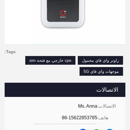
Tags:
راوتر واي فاي محمول
cpe خارجي مع فتحة sim
موجهات واي فاي 5G
الاتصالات
الاتصالات:
Ms. Anna
هاتف:
86-15622853785