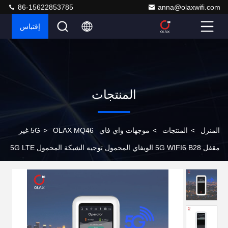
86-15622853785
anna@olaxwifi.com
إقتباس
المنتجات
المنزل
>
المنتجات
>
موجهات واي فاي 5G
>
OLAX MQ46 غير
مقفل 5G WIFI6 B28 الويفاي المحمول توجيه الشبكة المحمول 5G LTE
اللاسلكي الهوتسبوت Pocket wifi router