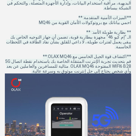
البديهية، مراقبة استخدام البيانات، وإدارة الأجهزة المتصلة، والتحكم في
الشبكة ببساطة.
**الميزات الأمنية المتقدمة:**
احمي بياناتك مع بروتوكولات الأمان القوية من MQ46
** بطارية طويلة الأمد: **
الـ "إم كيو 46" مجهزة ببطارية قوية، تضمن أن جهاز التوجيه الخاص بك
يبقى يعمل لفترات طويلة، لا داعي للقلق بشأن نفاد الطاقة في اللحظات
الحاسمة.
**اكتشاف قوة الجيل الخامس مع OLAX MQ46:**
قم بتحديث تجربة الإنترنت المتنقلة الخاصة بك باستخدام نقطة اتصال 5G
WIFI6 B28 المفتوحة OLAX MQ46. مثالية للمسافرين والعاملين عن بعد
وأي شخص يحتاج إلى حل إنترنت موثوق به وسرعة عالية.