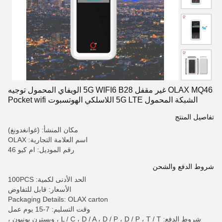
OLAX MQ46 غير مقفل 5G WIFI6 B28 الويفاي المحمول توجيه
الشبكة المحمول 5G LTE اللاسلكي الهوتسبوت Pocket wifi
router
تفاصيل المنتج
مكان المنشأ: (غوانغدونغ)
اسم العلامة التجارية: OLAX
رقم الموديل: ام كيو 46
شروط الدفع والشحن
الحد الأدنى لكمية: 100PCS
الأسعار: قابل للتفاوض
Packaging Details: OLAX carton
وقت التسليم: 7-15 يوم عمل
شروط الدفع: L / C ، D / A ، D / P ، D / P ، T / T ، ويسترن يونيون ،