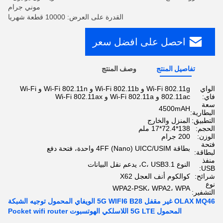
موني جرام
القدرة على العرض: 10000 قطعة شهريا
احصل على افضل سعر
تفاصيل المنتج
وصف المنتج
الواي
Wi-Fi 802.11g و Wi-Fi 802.11b و Wi-Fi 802.11n و Wi-Fi
فاي:
802.11ac و Wi-Fi 802.11a و Wi-Fi 802.11ax
سعة
4500mAH
البطارية:
التطبيق:
المنزل والخارج
الحجم:
138*72.4*17 ملم
الوزن:
200 جرام
فتحة
بطاقة 4FF (Nano) UICC/USIM واحدة، فتحة دفع
لبطاقة:
منفذ
النوع C، USB3.1، يدعم نقل البيانات
USB:
شرائح:
كوالكوم أنف العجل X62
نوع
WPA2-PSK، WPA2، WPA
التشفير:
OLAX MQ46 غير مقفل 5G WIFI6 B28 الويفاي المحمول توجيه الشبكة
المحمول 5G LTE اللاسلكي الهوتسبوت Pocket wifi router