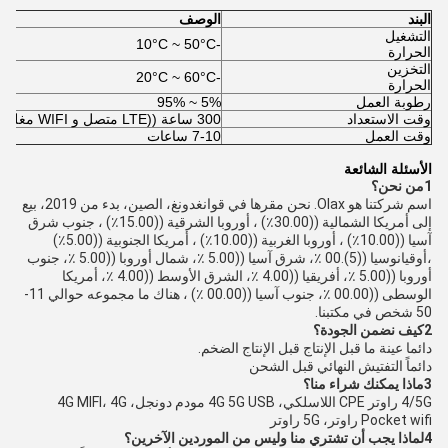
البند
الوصف
التشغيل
-10°C ~ 50°C
الحرارة
التخزين
-20°C ~ 60°C
الحرارة
رطوبة العمل
5% ~ 95%
وقت الاستعداد
300 ساعة ((LTE متصل و WIFI مغلق)
وقت العمل
7-10 ساعات
الأسئلة الشائعة
1من نحن؟
اسم شركتنا هو Olax. نحن مقرها في قوانغدونغ، الصين، بدء من 2019، بيع
إلى أمريكا الشمالية ((30.00٪) ، أوروبا الشرقية ((15.00٪) ، جنوب شرق
آسيا ((10.00٪) ، أوروبا الغربية ((10.00٪) ، أمريكا الجنوبية ((5.00٪)
،أوقيانوسيا ((5).00 ٪، شرق آسيا ((5.00 ٪، شمال أوروبا ((5.00 ٪، جنوب
أوروبا ((5.00 ٪، أفريقيا ((4.00 ٪، الشرق الأوسط ((4.00 ٪، أمريكا
الوسطى ((00.00 ٪، جنوب آسيا ((00.00 ٪) ، هناك ما مجموعه حوالي 11-
50 شخص في مكتبنا.
2كيف نضمن الجودة؟
دائما عينة ما قبل الإنتاج قبل الإنتاج الضخم.
دائماً التفتيش النهائي قبل الشحن
3ماذا يمكنك شراء منا؟
4/5G راوتر CPE اللاسلكي، 4G 5G USB مودم دونجل، 4G MIFI، 4G
Pocket wifi راوتر، 5G راوتر
4لماذا يجب أن تشتري منا وليس من الموردين الآخرين؟