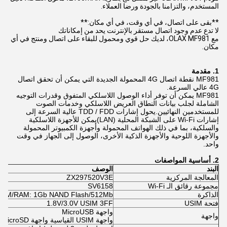
المستخدم، والتزامنا بالجودة ورضا العملاء.
**بقى على اتصال، في أي وقت، في أي مكان:**
لا تدع عدم وجود اتصال مستقر بالإنترنت يحد من إمكاناتك
مع OLAX MF981، لديك حل قوي ومحمول للبقاء على اتصال ومنتج في أي
مكان.
1.
مقدمة
MF981 نقطة اتصال 4G المحمولة الجديدة التي يمكن أن تحقق اتصال
4G عالي السرعة.
MF981 يمكن أن توفر أداء الوصول اللاسلكي المتفوق وقدرات التوجيه
الشاملة لجلب بيانات النطاق العريض اللاسلكي وخدمات الصوت
للمستخدمين النهائيين.يحول إشارات TDD / FDD عالية السرعة إلى
إشارات Wi-Fi على الشبكة المحلية (LAN)يمكن للأجهزة اللاسلكية
والسلكية، بما في ذلك الهواتف المحمولة وأجهزة الكمبيوتر المحمولة
والأجهزة اللوحية والأجهزة الذكية الأخرى، الوصول إلى الجهاز في وقت
واحد.
2.
أساسية
المواصفات
البند
الوصف
المعالجة المركزية
ZX297520V3E
مجموعة رقائق الـ Wi-Fi
SV6158
الذاكرة
ROM/RAM: 1Gb NAND Flash/512Mb ذاكرة الوصول العشوا
فتحة USIM
1.8V/3.0V USIM 3FF
واجهة MicroUSB
واجهة
واجهة USIM القياسية واجهة MicroSD