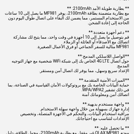
** بطارية طويلة الأمد 2100mAh: **
مع بطارية متضمنة بطاقة 2100mAh، يوفر MF981 ما يصل إلى 10 ساعات
من الاستخدام المستمر، مما يضمن لك البقاء على اتصال طوال اليوم دون
الحاجة إلى إعادة الشحن.
** دعم أجهزة متعددة:**
قم بتوصيل ما يصل إلى 10 أجهزة في وقت واحد، مما يتيح لك مشاركة
اتصالك مع الأصدقاء أو العائلة أو الزملاء.
MF981 مثالية للسفر الجماعي أو فرق الأعمال الصغيرة.
**الواصل اللاسلكي المدمج:**
حول اتصال 4G LTE الخاص بك إلى شبكة WiFi شخصية مع جهاز التوجيه
المدمج.
الإعداد سريع وسهل، مما يوفر لك اتصال آمن ومستقر.
**الميزات الأمنية المتقدمة:**
حماية البيانات الخاصة بك مع بروتوكولات الأمان القياسية في الصناعة، بما
في ذلك تشفير WPA/WPA2.
اتصالك آمن ومعلوماتك آمنة
** واجهة مستخدم بديهية:**
إدارة جهازك بسهولة من خلال واجهة سهلة الاستخدام.
مراقبة استخدام البيانات، والتحكم في الأجهزة المتصلة، وتخصيص
الإعدادات لتتناسب مع احتياجاتك.
** ما تحصل عليه: **
مودم OLAX MF981 غير مقفل مع بطارية 2100mAh، محول الطاقة، دليل