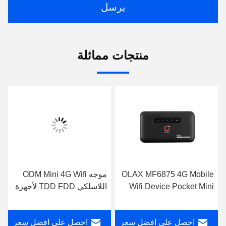
يرسل
منتجات مماثلة
OLAX MF6875 4G Mobile
موجه ODM Mini 4G Wifi
Wifi Device Pocket Mini
اللاسلكي TDD FDD لأجهزة
CPE Modem with Sim
الكمبيوتر المحمولة والأجهزة
Card Slot
اللوحية
احصل على افضل سعر
احصل على افضل سعر