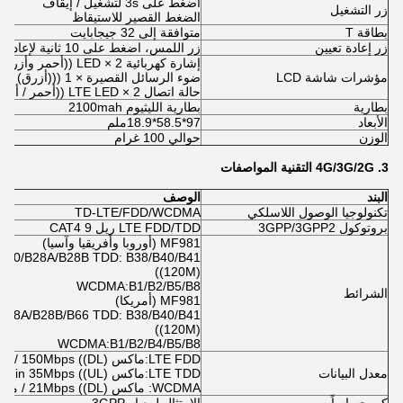
اضغط على 3s لتشغيل / إيقاف
زر التشغيل
الضغط القصير للاستيقاظ
بطاقة T
متوافقة إلى 32 جيجابايت
زر إعادة تعيين
زر اللمس، اضغط على 10 ثانية لإعادة الإعدادات المصنعة
إشارة كهربائية LED × 2 ((أحمر وأزرق) WLAN LED × 1 ((أزرق)
مؤشرات شاشة LCD
ضوء الرسائل القصيرة × 1 (((أزرق)
حالة اتصال LTE LED × 2 ((أحمر / أزرق)
بطارية
بطارية الليثيوم 2100mah
الأبعاد
97*58.5*18.9ملم
الوزن
حوالي 100 غرام
3.
G
4G/3G/2
التقنية
المواصفات
البند
الوصف
تكنولوجيا الوصول اللاسلكي
TD-LTE/FDD/WCDMA
بروتوكول 3GPP/3GPP2
LTE FDD/TDD ريل 9 CAT4
MF981 (أوروبا وأفريقيا وآسيا)
/B20/B28A/B28B TDD: B38/B40/B41
((120M)
WCDMA:B1/B2/B5/B8
الشرائط
MF981 (أمريكا)
/B28A/B28B/B66 TDD: B38/B40/B41
((120M)
WCDMA:B1/B2/B4/B5/B8
LTE FDD:ماكس 150Mbps ((DL) / ماكس 50Mbps ((UL) ؛
معدل البيانات
LTE TDD:ماكس 130Mbps ((DL) / Min 35Mbps ((UL) ؛
WCDMA: ماكس 21Mbps ((DL) / ماكس 5.76Mbps ((UL) ؛