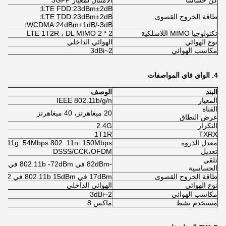
كن حساساً
الامتثال لمعيار 3GPP
LTE FDD:23dBm±2dB؛
طاقة الخروج القصوى
LTE TDD:23dBm±2dB؛
WCDMA:24dBm+1dB/-3dB؛
تكنولوجيا MIMO اللاسلكية
LTE 1T2R ، DL MIMO 2 * 2
نوع الهوائي
الهوائي الداخلي
مكاسب الهوائي
2~3dBi
4.
الواي فاي
المواصفات
البند
الوصف
المعيار
IEEE 802.11b/g/n
القناة
20 ميغاهرتز، 40 ميغاهرتز
عرض النطاق
التكرار
2.4G
1T1R
TXRX
معدل الذروة
2. 11g: 54Mbps 802. 11n: 150Mbps
تعديل
DSSS/CCK،OFDM
تلقي
-82dBm في 802.11b -72dBm في 802. 11g -62dBm في 802.11n
الحساسية
طاقة الخروج القصوى
17dBm في 802.11b 15dBm في 802. 11g 14dBm في 802.11n
نوع الهوائي
الهوائي الداخلي
مكاسب الهوائي
2~3dBi
مستخدم نشط
ماكس 8