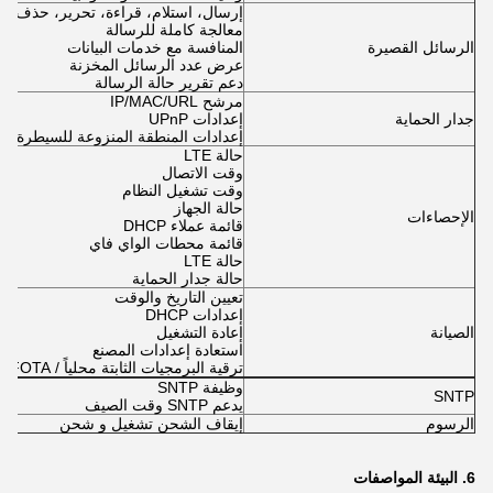
إرسال، استلام، قراءة، تحرير، حذف رس
معالجة كاملة للرسالة
الرسائل القصيرة
المنافسة مع خدمات البيانات
عرض عدد الرسائل المخزنة
دعم تقرير حالة الرسالة
مرشح IP/MAC/URL
جدار الحماية
إعدادات UPnP
إعدادات المنطقة المنزوعة للسيطرة
حالة LTE
وقت الاتصال
وقت تشغيل النظام
حالة الجهاز
الإحصاءات
قائمة عملاء DHCP
قائمة محطات الواي فاي
حالة LTE
حالة جدار الحماية
تعيين التاريخ والوقت
إعدادات DHCP
الصيانة
إعادة التشغيل
استعادة إعدادات المصنع
ترقية البرمجيات الثابتة محلياً / FOTA
وظيفة SNTP
SNTP
يدعم SNTP وقت الصيف
الرسوم
إيقاف الشحن تشغيل و شحن
6.
البيئة
المواصفات