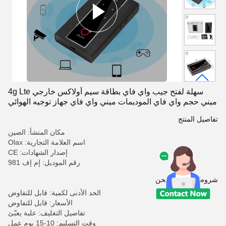
سهلة لفتح جيب واي فاي بطاقة سيم أولاكس خارجي 4g Lte
ميني حجم واي فاي الموديمات ميني واي فاي جهاز توجيه الهوائي
تفاصيل المنتج
مكان المنشأ: الصين
اسم العلامة التجارية: Olax
إصدار الشهادات: CE
رقم الموديل: إم إف 981
شروط الدفع والشحن
الحد الأدنى لكمية: قابل للتفاوض
الأسعار: قابل للتفاوض
تفاصيل التغليف: علبة يعبّئ
وقت التسليم: 10-15 يوم عمل