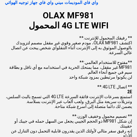
واي فاي الموديمات ميني واي فاي جهاز توجيه الهوائي
OLAX MF981
4G LTE WIFI المحمول
** رفيقك المحمول للإنترنت:**
اكتشف OLAX MF981، مودم صغير وقوي غير مقفل مصمم لتزويدك
بالوصول الموثوق به إلى الإنترنت أثناء التنقلوأي شخص يبحث عن اتصال
عالي السرعة.
**مفتوح للاستخدام العالمي:**
MF981 غير مقفل، مما يمنحك الحرية في استخدامه مع أي ناقل و بطاقة
سيم في جميع أنحاء العالم.
لن يكونوا مرتبطين بمزود شبكة واحد
** اتصال 4G LTE:**
2E
استمتع بسرعات الإنترنت فائقة السرعة 4G LTE التي تسمح بالبث السلس،
وتنزيلات سريعة مثل البرق، ولعب ألعاب عبر الإنترنت بسلاسة.
يضمن لك دائما متصلة إلى أسرع شبكة متاحة.
** تصميم محمول وخفيف الوزن:**
إن شكل MF981 ذو الحجم الجيبي يجعل من السهل حمله في جيبك أو
حقيبتك
إنه رفيق سفر مثالي لأولئك الذين يقدرون قابلية التحمل دون التنازل عن
الأداء.