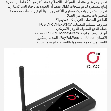
نحن نركز على منتجات الشبكات اللاسلكية منذ أكثر من 20 عاماً لدينا قدرة
إنتاج مستقرة لدعم منتجات OEM نعتقد أن الجودة هي حياة الشركةما زلنا
نقوم باستمرار بتحديث مستوى التكنولوجيا لدينا لتوفير خدمات مخصصة
لمجموعات مختلفة من العملاء.
5ما هي الخدمات التي يمكننا تقديمها؟
شروط التسليم المقبولة: FOB,CFR,CIF,EXW,FCA
عملة الدفع المقبولة:الدولار الأمريكي
أنواع الدفع المقبولة: T/T،L/C،MoneyGram، بطاقة
الائتمان،PayPal،Western Union، النقدية،إسكرو؛
اللغة المستخدمة:معظمها باللغة الإنجليزية والصينية