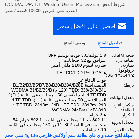
شروط الدفع: L/C، D/A، D/P، T/T، Western Union، MoneyGram
القدرة على العرض: 10000 قطعة / شهر
احصل على افضل سعر
تفاصيل المنتج
وصف المنتج
فتحة USIM:
1.8 فولت/3.0 فولت يوسيم 3FF
بطاقة تي:
متوافق مع 32 جيجابايت
بطارية:
بطارية ليثيوم 2100 مللي أمبير
بروتوكول
LTE FDD/TDD Rel 9 CAT4
3GPP/3GPP2:
قوات الدفاع عن
يربط:
الديمقراطية:B1/B2/B3/B5/B7/B8/B20/B28A/B28B
TDD: B38/B40/B41 (120 م) WCDMA:B1/B2/B5/B
LTE FDD: الحد الأقصى 150 ميجا بت في الثانية (DL) /
معدل البيانات:
الحد الأقصى 50 ميجا بت في الثانية (UL)، LTE TDD:
ماكس انتاج
LTE FDD: 23dBm±2dB؛ LTE TDD: 23dBm±2dB؛
الطاقة:
WCDMA: 24dBm+1dB/-3dB
التكرار:
2.4 جرام
802.11 ب: 11 ميجا بت في الثانية 802.11 جرام: 54
معدل الذروة:
ميجا بت في الثانية 802. 11 ن: 150 ميجا بت في الثانية
وقت العمل:
7-10 ساعات
سهلة لفتح جيب واي فاي بطاقة سيم أولاكس خارجي 4g Lte ميني حجم