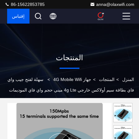
86-15622853785
anna@olaxwifi.com
إقتباس
المنتجات
المنزل
>
المنتجات
>
جهاز 4G Mobile Wifi
>
سهلة لفتح جيب واي
فاي بطاقة سيم أولاكس خارجي 4g Lte ميني حجم واي فاي الموديمات
ميني واي فاي جهاز توجيه الهوائي