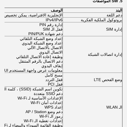
5.
SW
المواصفات
البند
الوصف
دعم اللغة
الإنجليزية الافتراضية، يمكن تخصيص ل
بروتوكول الملكية الفكرية
IPv4/IPv6
إدارة رقم PIN
إدارة SIM
قفل الـ SIM
دعم شهادة PIN/PUK
إعداد وضع الشبكة التلقائي
إعداد وضع الشبكة اليدوي
الاتصال بالاتصال الآلي
الاتصال اليدوي
إدارة اتصالات الشبكة
وظيفة إعادة الاتصال التلقائي
دعم الاتصال بالرقم المتنقل
إيقاف اليدوي
معلومات عرض واجهة المستخدم WEBUI
مسح كامل
وضع الفحص LTE
قفل التردد
قفل PCI
تكوين اسم الشبكة (SSID) ، كلمة المرور
دعم SSID متعددة
الإعدادات الأساسية لـ Wi-Fi
إعدادات أمان Wi-Fi
الـ WLAN
إعداد WPS
دعم وضع AP / Station
رموز الـ Wi-Fi
إعدادات تغطية الـ Wi-Fi
وظيفة القائمة السوداء والبيضاء لـ Wi-Fi