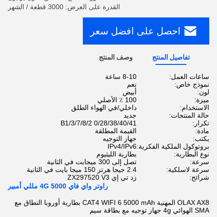
القدرة على العرض: 3000 قطعة / الشهر
احصل على افضل سعر
تفاصيل المنتج
وصف المنتج
ساعات العمل:
8-10 ساعة
نموذج خاص:
نعم
لون:
أبيض
ميزة:
100 ٪ الأصلي
الاستخدام:
داخلي/في الهواء الطلق
حالة المنتجات:
جديد
تكرار:
B1/3/7/8/2 0/28/38/40/41
مادة:
القيمة المطلقة
يكتب:
جهاز التوجيه
بروتوكول الملكية الفكرية:
IPv4/IPv6
نوع البطارية:
بطارية الليثيوم
سرعة:
تصل إلى 300 ميجابت في الثانية
سرعة لاسلكية:
2.4 جيجا هرتز 150 ميجا بايت في الثانية
شرائح:
زد تي إي ZX297520 V3
راوتر واي فاي 4G 5000 مللي أمبير
OLAX AX8 المهنية CAT4 WIFI 6 5000 mAh بطارية أوروبا النطاق مع
SMA الهوائي 4g جهاز توجيه مع بطاقة سيم