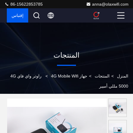
86-15622853785
anna@olaxwifi.com
إقتباس
المنتجات
المنزل
>
المنتجات
>
جهاز 4G Mobile Wifi
>
راوتر واي فاي 4G
5000 مللي أمبير