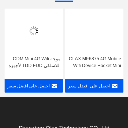
OLAX MF6875 4G Mobile
موجه ODM Mini 4G Wifi
Wifi Device Pocket Mini
اللاسلكي TDD FDD لأجهزة
CPE Modem with Sim
الكمبيوتر المحمولة والأجهزة
Card Slot
اللوحية
احصل على افضل سعر
احصل على افضل سعر