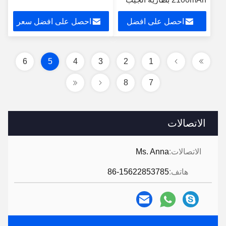
واي فاي راوتر
احصل على افضل
احصل على افضل سعر
سعر
6
5
4
3
2
1
8
7
الاتصالات
الاتصالات:
Ms. Anna
هاتف:
86-15622853785