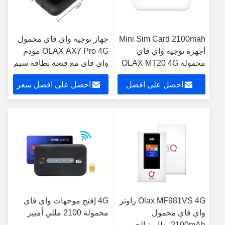
Mini Sim Card 2100mah
جهاز توجيه واي فاي محمول
أجهزة توجيه واي فاي
OLAX AX7 Pro 4G مودم
محمولة OLAX MT20 4G
واي فاي مع فتحة بطاقة سيم
5000mah 300mbps
Mobile Hotspot
احصل على افضل
احصل على افضل سعر
سعر
Olax MF981VS 4G راوتر
4G إفتح موجهات واي فاي
واي فاي محمول
محمولة 2100 مللي أمبير
2100mAh بطارية الجيب