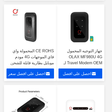
سعر
جهاز التوجيه المحمول
CE ROHS المحمولة واي
OLAX MF980U 4G
فاي الموجهات 4G مودم
Travel Modem OEM لـ
موبايل بطارية قابلة للشحن
10 أجهزة
احصل على افضل
احصل على افضل سعر
سعر