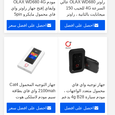
راوتر OLAX WD680 عالي
مودم OLAX WD680 4G
السرعة 4G للجيب 150
وايفاي إفتح جهاز راوتر واي
ميجابايت بالثانية ، راوتر
فاي محمول مايكرو 5pin
واي فاي صغير يفتح بقوة
Interface
احصل على افضل
احصل على افضل سعر
2100 مللي أمبير في
الساعة
سعر
جهاز توجيه واي فاي
جهاز التوجيه المحمول Cat4
محمول متعدد الواجهات ،
2100mah واي فاي بطاقة
مودم سيارة 4g B28 يدعم
سيم مودم لاسلكي هوت
10 مستخدمين
سبوت 4G
احصل على افضل
احصل على افضل سعر