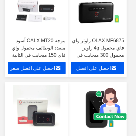
OLAX MF6875 راوتر واي
موجه OALX MT20 أسود
فاي محمول 4g راوتر
متعدد الوظائف محمول واي
محمول 300 ميجابت في
فاي 150 ميجابت في الثانية
الثانية شاشة عرض LCD 4
4G LTE موجه لاسلكي
احصل على افضل
احصل على افضل سعر
جرام مع منفذ RJ45
سعر