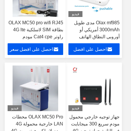
فيديو
Olax mf985 مدى طويل
OLAX MC50 pro wifi RJ45
3000mAh أمريكي أو
بطاقة SIM لاسلكية 4G lte
أوروبي النطاق الهاتف
راوتر Cat4 cpe مودم
اللاسلكي wifi6 بطاقة
للوصول إلى المنزل راوتر
احصل على افضل
احصل على افضل سعر
usim لاسلكي 4g lte wifi
مودم 4G lte SIM card
راوتر خارجي سعر جيد
سعر
فيديو
فيديو
جهاز توجيه خارجي محمول
OLAX MC50 Pro محطات
مودم سريع 300 ميجابايت
LAN خارجية محمولة 4G
في الثانية جهاز توجيه 4G
مودم لاسلكي هوتسبوت 4G