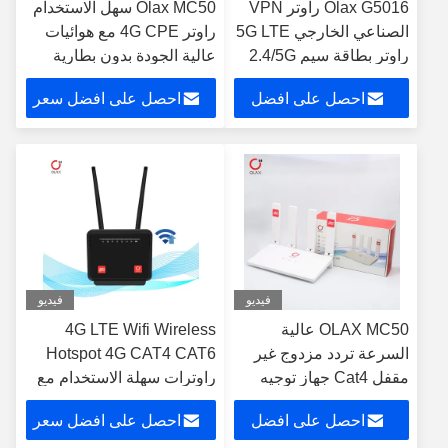
Olax G5016 راوتر VPN
Olax MC50 سهل الاستخدام
الصناعي الخارجي 5G LTE
راوتر 4G CPE مع هوائيات
راوتر بطاقة سيم 2.4/5G
عالية الجودة بدون بطارية
الفيسبوك
لأوروبا آسيا أفريقيا استخدام
احصل على افضل
احصل على افضل سعر
نطاق واحد
سعر
فيديو
فيديو
OLAX MC50 عالية
4G LTE Wifi Wireless
السرعة تردد مزدوج غير
Hotspot 4G CAT4 CAT6
مقفل Cat4 جهاز توجيه
راوترات سهلة الاستخدام مع
لاسلكي لاسلكي CPE 4G
فتحة بطاقة SIM واحدة
احصل على افضل
احصل على افضل سعر
LTE مودم