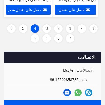
LTE طويل المدى مع 4
Lte راوتر واي فاي 4G Cpe
احصل على افضل
احصل على افضل سعر
منافذ LAN
راوتر
سعر
6
5
4
3
2
1
8
7
الاتصالات
الاتصالات:
Ms. Anna
هاتف:
86-15622853785