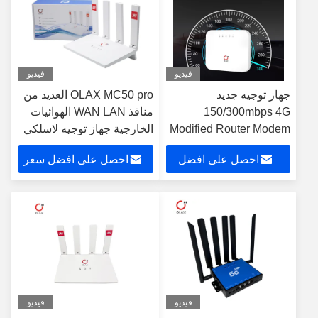
فيديو
فيديو
جهاز توجيه جديد
OLAX MC50 pro العديد من
150/300mbps 4G
منافذ WAN LAN الهوائيات
Modified Router Modem
الخارجية جهاز توجيه لاسلكي
نطاق التردد 28ab 4G LTE
شبكة B28 cat4 4G مودم
احصل على افضل
احصل على افضل سعر
Wifi Router
جهاز توجيه CPE للمنزل
سعر
فيديو
فيديو