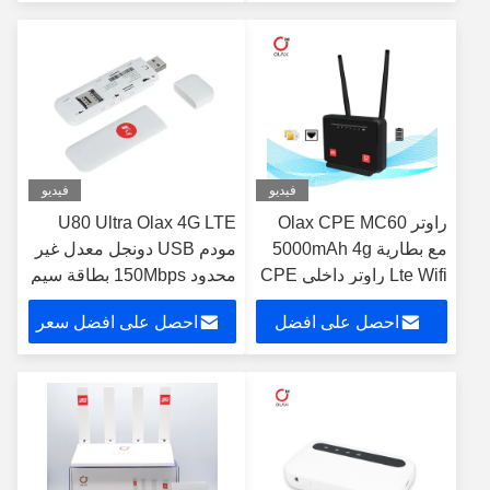
سعر
فيديو
فيديو
راوتر Olax CPE MC60
U80 Ultra Olax 4G LTE
مع بطارية 5000mAh 4g
مودم USB دونجل معدل غير
Lte Wifi راوتر داخلي CPE
محدود 150Mbps بطاقة سيم
راوتر مودم سهل الاستخدام
واي فاي هوتسبوت واي فاي
احصل على افضل
احصل على افضل سعر
لاسلكي
سعر