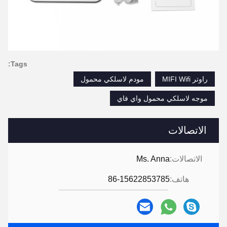
Tags:
راوتر MIFI Wifi
مودم لاسلكي محمول
موجه لاسلكي محمول واي فاي
الاتصالات
الاتصالات:
Ms. Anna
هاتف:
86-15622853785