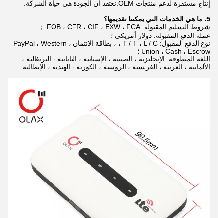
إنتاج مستقرة لدعم منتجات OEM.نعتقد أن الجودة هي حياة الشركة.
5. ما هي الخدمات التي يمكننا تقديمها؟
شروط التسليم المقبولة: FOB ، CFR ، CIF ، EXW ، FCA ；
عملة الدفع المقبولة: دولار أمريكي ؛
نوع الدفع المقبول: T / T ، L / C ، ، بطاقة الائتمان ، PayPal ، Western
Union ، Cash ، Escrow ؛
اللغة المنطوقة: الإنجليزية ، الصينية ، الإسبانية ، اليابانية ، البرتغالية ،
الألمانية ، العربية ، الفرنسية ، الروسية ، الكورية ، الهندية ، الإيطالية