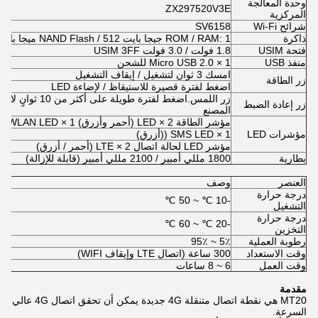
وحدة المعالجة
ZX297520V3E
المركزية
شرائح Wi-Fi
SV6158
ذاكرة
ROM / RAM: 1 جيجا بايت NAND Flash / 512 ميجا بايت رام
فتحة USIM
1.8 فولت / 3.0 فولت USIM 3FF
منفذ USB
Micro USB 2.0 × 1 للشحن
امسك 3 ثوان لتشغيل / إيقاف التشغيل
زر الطاقة
اضغط لفترة قصيرة للاستيقاظ / لإضاءة LED
زر اللمس.اضغط لفترة طويلة ع
زر إعادة الضبط
المصنع
مؤشر الطاقة LED × 2 (أحمر وأزرق) WLAN LED × 1 (أزرق)
مؤشرات LED
SMS LED × 1 ((أزرق)
مؤشر LED لحالة اتصال LTE × 2 (أحمر / أزرق)
بطارية
1800 مللي أمبير / 2100 مللي أمبير (قابلة للإزالة)
العنصر
وصف
درجة حرارة
-10 ℃ ~ 50 ℃
التشغيل
درجة حرارة
-20 ℃ ~ 60 ℃
التخزين
رطوبة العملية
5٪ ~ 95٪
وقت الاستعداد
300 ساعة (اتصال LTE وإيقاف WIFI)
وقت العمل
6 ~ 8 ساعات
مقدمة
MT20 هي نقطة اتصال متنقلة 4G جديدة يمكن أن تحقق اتصال 4G عالي
السرعة.