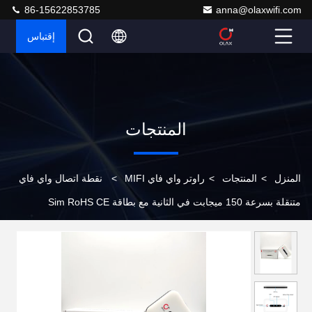
86-15622853785
anna@olaxwifi.com
إقتباس
المنتجات
المنزل
>
المنتجات
>
راوتر واي فاي MIFI
>
نقطة اتصال واي فاي
متنقلة بسرعة 150 ميجابت في الثانية مع بطاقة Sim RoHS CE