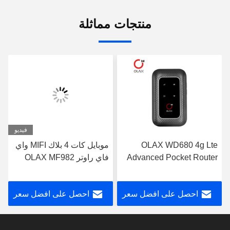
منتجات مماثلة
فيديو
OLAX WD680 4g Lte
موبايل كات 4 بلاك MIFI واي
Advanced Pocket Router
فاي راوتر OLAX MF982
Portable Mobile Wifi
جهاز محمول Mifi
Modem OEM
احصل على افضل سعر
احصل على افضل سعر