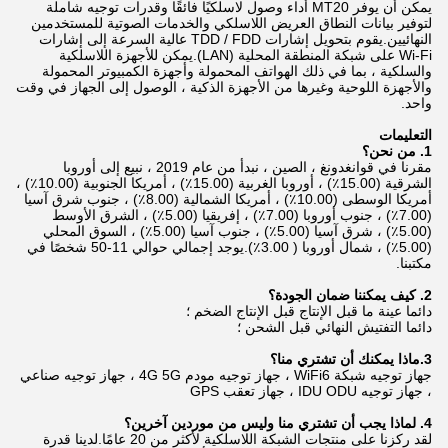
يمكن أن يوفر MT20 أداء وصول لاسلكيًا فائقًا وقدرات توجيه شاملة
لتوفير بيانات النطاق العريض اللاسلكي والخدمات الصوتية للمستخدمين
النهائيين.يقوم بتحويل إشارات TDD / FDD عالية السرعة إلى إشارات
Wi-Fi على شبكة المنطقة المحلية (LAN).يمكن للأجهزة اللاسلكية
والسلكية ، بما في ذلك الهواتف المحمولة وأجهزة الكمبيوتر المحمولة
والأجهزة اللوحية وغيرها من الأجهزة الذكية ، الوصول إلى الجهاز في وقت
واحد.
التعليمات
1. من نحن؟
مقرنا في قوانغدونغ ، الصين ، نبدأ من عام 2019 ، نبيع إلى أوروبا
الشرقية (15.00٪) ، أوروبا الغربية (15.00٪) ، أمريكا الجنوبية (10.00٪) ،
أمريكا الوسطى (10.00٪) ، أمريكا الشمالية (8.00٪) ، جنوب شرق آسيا
(7.00٪) ، جنوب أوروبا (7.00٪) ، إفريقيا (5.00٪) ، الشرق الأوسط
(5.00٪) ، شرق آسيا (5.00٪) ، جنوب آسيا (5.00٪) ، السوق المحلي
(5.00٪) ، شمال أوروبا ( 3.00٪).يوجد إجمالي حوالي 11-50 شخصًا في
مكتبنا.
2. كيف يمكننا ضمان الجودة؟
دائما عينة ما قبل الإنتاج قبل الإنتاج الضخم ؛
دائما التفتيش النهائي قبل الشحن ؛
3.ماذا يمكنك أن تشتري منا؟
جهاز توجيه شبكة WiFi6 ، جهاز توجيه مودم 4G 5G ، جهاز توجيه صناعي
، جهاز توجيه IDU ODU ، جهاز تعقب GPS
4. لماذا يجب أن تشتري منا وليس من موردين آخرين؟
لقد ركزنا على منتجات الشبكة اللاسلكية لأكثر من 20 عامًا.لدينا قدرة