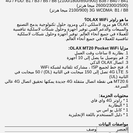
4G / FDD: B1 / B3 / B5 / B8 (2100/1800/850/900) B38 / B40 / B41
(2600/2300/2500 ميجا هرتز)
3G WCDMA: B1 / B8 (2100/900 ميجا هرتز)
ما هو راوتر OLAX WiFi؟
OLAX هو مزود لاسلكي ذكي ومزود حلول تكنولوجية يدمج التصنيع
والمبيعات والدعم الفني.توفير أجهزة وحلول شبكات لاسلكية تنافسية
للعملاء في جميع أنحاء العالم. توفير أجهزة وحلول شبكات لاسلكية
تنافسية للعملاء في جميع أنحاء العالم.
مزايا OLAX MT20 Pocket WiFi:
1. بطارية 8 ساعات وقت العمل
2. قم بتوصيل ما يصل إلى 10 أجهزة
3. اتصال OLAX الذكي
4. فتح خط لجميع ISP ، مشاركة تلقائية لشبكة WiFi
5. 4G LTE تصل إلى 150 ميجابت في الثانية (DL) / 50 ميجابت في
الثانية (UL)
6.MT20 هي نقطة اتصال متنقلة 4G جديدة يمكنها تحقيق اتصال 4G عالي
السرعة.
محتويات الحزمة:
1 * راوتر 4G واي فاي
1 * البطارية
1 * كابل يو اس بي
1 * دليل المستخدم باللغة الإنجليزية
مواصفات البيانات
العنصر
وصف