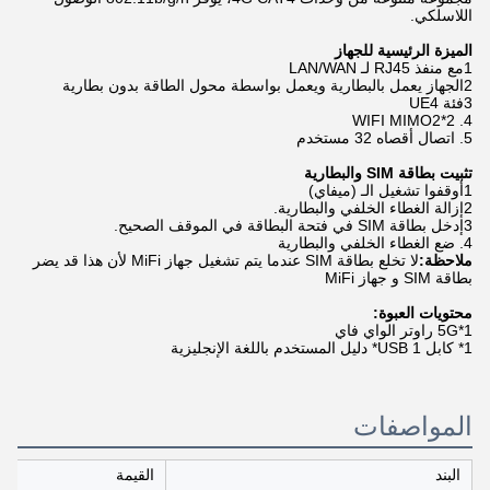
اللاسلكي.
الميزة الرئيسية للجهاز
1مع منفذ RJ45 لـ LAN/WAN
2الجهاز يعمل بالبطارية ويعمل بواسطة محول الطاقة بدون بطارية
3فئة UE4
4. WIFI MIMO2*2
5. اتصال أقصاه 32 مستخدم
تثبيت بطاقة SIM والبطارية
1أوقفوا تشغيل الـ (ميفاي)
2إزالة الغطاء الخلفي والبطارية.
3إدخل بطاقة SIM في فتحة البطاقة في الموقف الصحيح.
4. ضع الغطاء الخلفي والبطارية
ملاحظة:
لا تخلع بطاقة SIM عندما يتم تشغيل جهاز MiFi لأن هذا قد يضر
بطاقة SIM و جهاز MiFi
محتويات العبوة:
1*5G راوتر الواي فاي
1* كابل USB 1* دليل المستخدم باللغة الإنجليزية
المواصفات
البند
القيمة