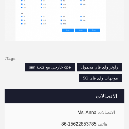
Tags:
راوتر واي فاي محمول
cpe خارجي مع فتحة sim
موجهات واي فاي 5G
الاتصالات
الاتصالات:
Ms. Anna
هاتف:
86-15622853785