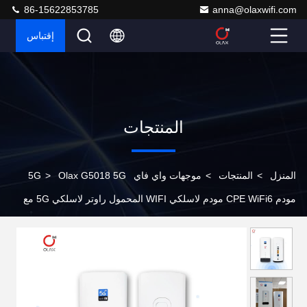
86-15622853785
anna@olaxwifi.com
إقتباس
المنتجات
المنزل
>
المنتجات
>
موجهات واي فاي 5G
Olax G5018 5G
>
مودم CPE WiFi6 مودم لاسلكي WIFI المحمول راوتر لاسلكي 5G مع
فتحة بطاقة SIM