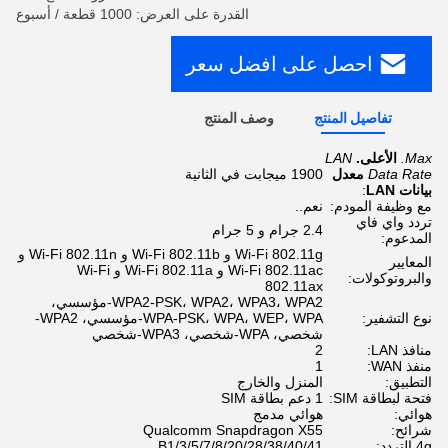
القدرة على العرض: 1000 قطعة / أسبوع
احصل على افضل سعر
تفاصيل المنتج
وصف المنتج
Max.
الأعلى.
LAN
Data Rate
معدل
1900 ميجابت في الثانية
بيانات LAN
:
مع وظيفة المودم:
نعم..
تردد واي فاي
2.4 جرام و 5 جرام
المدعوم:
Wi-Fi 802.11g و Wi-Fi 802.11b و Wi-Fi 802.11n و
المعايير
Wi-Fi 802.11ac و Wi-Fi 802.11a و Wi-Fi
والبروتوكولات:
802.11ax
WPA2-PSK، WPA2، WPA3، WPA2-مؤسسي،
نوع التشفير:
WPA-PSK، WPA، WEP، WPA-مؤسسي، WPA2-
شخصي، WPA-شخصي، WPA3-شخصي
منافذ LAN:
2
منفذ WAN:
1
التطبيق:
المنزل والخارج
فتحة لبطاقة SIM:
1 دعم بطاقة SIM
هوائي:
هوائي مدمج
شرائح:
Qualcomm Snapdragon X55
4g التردد:
B1/3/5/7/8/20/28/38/40/41