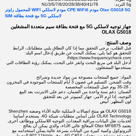
5g التردد:
N1/3/5/7/8/20/28/38/40/41/78
Olax G5018 5G مودم CPE WiFi6 مودم لاسلكي WIFI المحمول راوتر
لاسلكي 5G مع فتحة بطاقة SIM
جهاز توجيه لاسلكي 5G مع فتحة بطاقة سيم متعددة المشغلين
OLAX G5018
وصف المنتج:
قبل الطلب، يرجى التحقق مما إذا كان النطاق يلبي متطلباتك، الرابط
للتحقق هو كما يلي، يمكنك البحث عن طريق إدخال اسم البلد:
https://www.frequencycheck.com/
أدخل البلد في مربع البحث وانقر على البحث، يمكنك رؤية النطاقات التي
يستخدمها المشغلون.
المواد: جميع المنتجات مصنوعة من مواد جديدة وشرائح
وقت الشحن: التسليم في غضون 3 أيام للمنتجات الموجودة في المخزون
، 28-35 يوم عمل للمنتجات المخصصة
الضمان: دعم سنة واحدة من الضمان، دعم على الانترنت بعد البيع
التوجيه، إذا لزم الأمر، جهاز كمبيوتر عن بعد للتحقق
لون المظهر: أبيض
OLAX G5018 هو منتج اتصالات لاسلكية عالية الأداء وضعته Shenzhen
OLAX Technology على أساس متطلبات شبكة 4G. يستخدم أساسا
لخدمات نقل البيانات،مراقبة المعدات، التوجيه اللاسلكي ووظائف أخرى.
يعتمد Olax MF6875 المعالج عالي الأداء، والذي يمكن أن يعالج
البروتوكول وكمية كبيرة من البيانات بسرعة عالية.يمكن استخدامه مع
مجموعة متنوعة من وحدات 4G CAT4، يوفر 802.11b/g/n الوصول