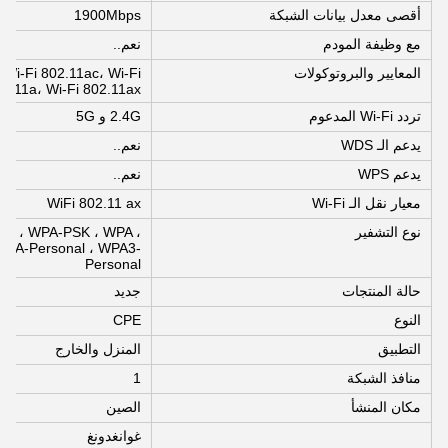
أقصى معدل بيانات الشبكة
1900Mbps
مع وظيفة المودم
نعم..
المعايير والبروتوكولات
 Wi-Fi 802.11ac، Wi-Fi
2.11a، Wi-Fi 802.11ax
تردد Wi-Fi المدعوم
2.4G و 5G
يدعم الـ WDS
نعم..
يدعم WPS
نعم..
معيار نقل الـ Wi-Fi
WiFi 802.11 ax
نوع التشفير
se ، WPA-PSK ، WPA ،
WPA-Personal ، WPA3-
Personal
حالة المنتجات
جديد
النوع
CPE
التطبيق
المنزل والخارج
منافذ الشبكة
1
مكان المنشأ
الصين
غوانغدونغ