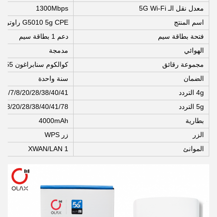
معدل نقل الـ 5G Wi-Fi
1300Mbps
اسم المنتج
G5010 5g CPE راوتر
فتحة بطاقة سيم
دعم 1 بطاقة سيم
الهوائي
مدمجة
مجموعة رقائق
كوالكوم سنابراغون X55
الضمان
سنة واحدة
4g التردد
3/5/7/8/20/28/38/40/41
5g التردد
/7/8/20/28/38/40/41/78
بطارية
4000mAh
الزر
زر WPS
الموانئ
1 XWAN/LAN