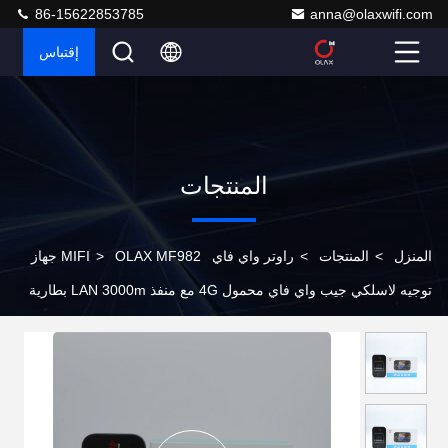
86-15622853785
anna@olaxwifi.com
إقتباس
المنتجات
المنزل
>
المنتجات
>
راوتر واي فاي MIFI
>
OLAX MF982 جهاز
توجيه لاسلكي جيب واي فاي محمول 4G مع منفذ LAN 3000m بطارية
4G LTE مودم جهاز توجيه محمول مع بطاقة سيم