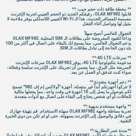
** محطة طاقة ذات حجم جيب: **
قابلوا OLAX MF982، رفيقكم الجديد ذو الحجم الجيبي لحرية الإنترنت
مصممة للمسافر الحديث، هذا الـ Wi-Fi الجيبي اللاسلكي يوفر ملاءمة لا
مثيل لها وتواصل أثناء التنقل
التجوال العالمي أصبح سهلاً
وداعاً للقيود المفروضة على بطاقات الـ SIM المحلية. OLAX MF982
يدعم التجوال العالمي، مما يسمح لك بالبقاء على اتصال في أكثر من 100
بلد دون الحاجة إلى تبادل بطاقات الـ SIM.
** سرعات 4G LTE:**
مدعومة بتكنولوجيا 4G LTE، يوفر OLAX MF982 سرعات الإنترنت
السريعة مثل البرق، مما يضمن أن تجربتك على الإنترنت سلسة وفعالة،
سواء كنت تتدفق،أو العمل عن بعد.
** دعم أجهزة متعددة:**
لا تتركوا أجهزتكم أبداً غير متصلة، أجهزة "أولاكس إم إف 982" تسمح
لكم بتوصيل ما يصل إلى 10 أجهزة في وقت واحد، مما يجعلها مثالية
للعائلات،أو أي شخص يحتاج إلى البقاء على اتصال مع أدوات متعددة.
** واجهة مستخدم بديهية:**
تجربة بساطة واجهة OLAX MF982 سهلة الاستخدام. قم بتهيئة جهازك
في دقائق والوصول إلى الإنترنت بسهولة، حتى لو لم تكن من ذوي الخبرة
التقنية.
**مددة عمر البطارية:**
مع بطارية طويلة الأمد، OLAX MF982 يضمن أن اتصالك يبقى قويا طوال