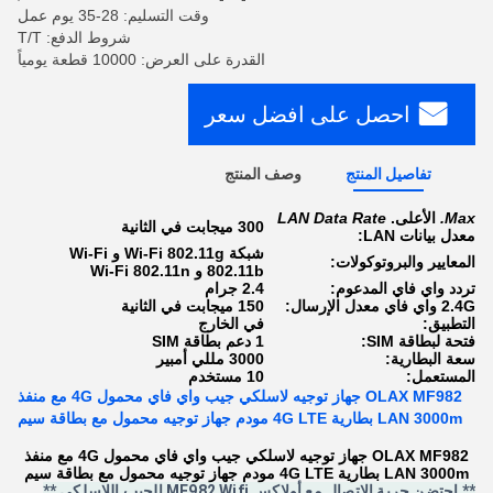
وقت التسليم: 28-35 يوم عمل
شروط الدفع: T/T
القدرة على العرض: 10000 قطعة يومياً
احصل على افضل سعر
تفاصيل المنتج
وصف المنتج
Max.
الأعلى.
LAN Data Rate
300 ميجابت في الثانية
معدل بيانات LAN
:
شبكة Wi-Fi 802.11g و Wi-Fi
المعايير والبروتوكولات:
802.11b و Wi-Fi 802.11n
تردد واي فاي المدعوم:
2.4 جرام
2.4G واي فاي معدل الإرسال:
150 ميجابت في الثانية
التطبيق:
في الخارج
فتحة لبطاقة SIM:
1 دعم بطاقة SIM
سعة البطارية:
3000 مللي أمبير
المستعمل:
10 مستخدم
OLAX MF982 جهاز توجيه لاسلكي جيب واي فاي محمول 4G مع منفذ
LAN 3000m بطارية 4G LTE مودم جهاز توجيه محمول مع بطاقة سيم
OLAX MF982 جهاز توجيه لاسلكي جيب واي فاي محمول 4G مع منفذ
LAN 3000m بطارية 4G LTE مودم جهاز توجيه محمول مع بطاقة سيم
** احتضن حرية الاتصال مع أولاكس MF982 Wifi الجيب اللاسلكي **