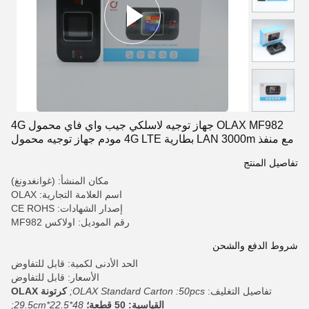
OLAX MF982 جهاز توجيه لاسلكي جيب واي فاي محمول 4G
مع منفذ LAN 3000m بطارية 4G LTE مودم جهاز توجيه محمول
مع بطاقة سيم
تفاصيل المنتج
مكان المنشأ: (غوانغدونغ)
اسم العلامة التجارية: OLAX
إصدار الشهادات: CE ROHS
رقم الموديل: اولاكس MF982
شروط الدفع والشحن
الحد الأدنى لكمية: قابل للتفاوض
الأسعار: قابل للتفاوض
تفاصيل التغليف:
OLAX Standard Carton :50pcs;
كرتونة OLAX
القياسية: 50 قطعة؛
48*22.5*29.5cm;