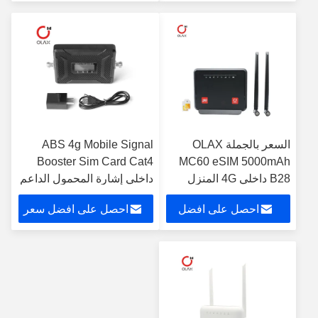
4G جهاز توجيه واي فاي
سعر
السعر بالجملة OLAX
ABS 4g Mobile Signal
Booster Sim Card Cat4
MC60 eSIM 5000mAh
B28 داخلي 4G المنزل
داخلي إشارة المحمول الداعم
لاسلكي الواي فاي 6 توجيه
احصل على افضل
احصل على افضل سعر
تحويل 4G LTE CPE
توجيهات مع بطاقة سيم
سعر