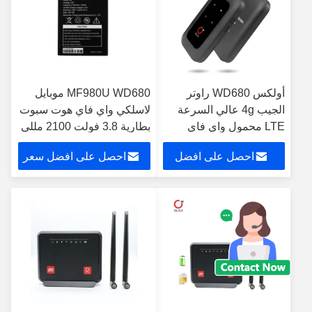
أولكس WD680 راوتر
MF980U WD680 موبايل
الجيب 4g عالي السرعة
لاسلكي واي فاي هوت سبوت
LTE محمول واي فاي
بطارية 3.8 فولت 2100 مللي
نقطة اتصال 2100 مللي
أمبير
احصل على افضل
احصل على افضل سعر
أمبير
سعر