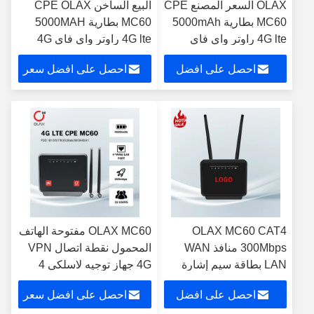
OLAX السعر المصنع CPE
البيع الساخن CPE OLAX
MC60 بطارية 5000mAh
MC60 بطارية 5000MAH
4G lte راوتر واي فاي
4G lte راوتر واي فاي 4G
داخلي مودم راوتر CPE
مودم راوتر CPE 4G واي
احصل على افضل
احصل على افضل سعر
4G واي فاي مع فتحة
فاي
بطاقة سيم
سعر
OLAX MC60 CAT4
OLAX MC60 مفتوحة الهاتف
300Mbps منافذ WAN
المحمول نقطة اتصال VPN
LAN بطاقة سيم إشارة
4G جهاز توجيه لاسلكي 4
الواي فاي محسنة توجيه
RJ45 مودم واي فاي
احصل على افضل
احصل على افضل سعر
محمول 4G LTE
B3B5B7B8B20B40 N41