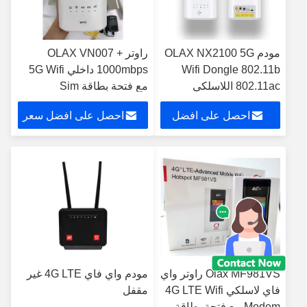
مودم OLAX NX2100 5G
راوتر OLAX VN007 +
Wifi Dongle 802.11b
1000mbps داخلي 5G Wifi
802.11ac اللاسلكي
مع فتحة بطاقة Sim
احصل على افضل
احصل على افضل سعر
سعر
Olax MF981VS راوتر واي
مودم واي فاي 4G LTE غير
فاي لاسلكي 4G LTE Wifi
مقفل
Modem مع فتحة بطاقة