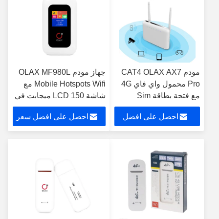
مودم CAT4 OLAX AX7
جهاز مودم OLAX MF980L
Pro محمول واي فاي 4G
Mobile Hotspots Wifi مع
مع فتحة بطاقة Sim
شاشة LCD 150 ميجابت في
الثانية
احصل على افضل
احصل على افضل سعر
سعر