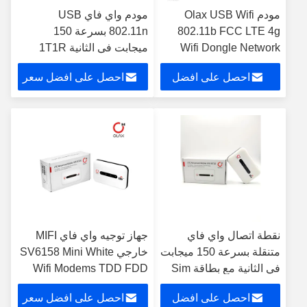
مودم Olax USB Wifi
مودم واي فاي USB
802.11b FCC LTE 4g
802.11n بسرعة 150
Wifi Dongle Network
ميجابت في الثانية 1T1R
Card
مودم متنقل واسع النطاق 4G
احصل على افضل
احصل على افضل سعر
LTE محمول
سعر
نقطة اتصال واي فاي
جهاز توجيه واي فاي MIFI
متنقلة بسرعة 150 ميجابت
خارجي SV6158 Mini White
في الثانية مع بطاقة Sim
Wifi Modems TDD FDD
RoHS CE
احصل على افضل
احصل على افضل سعر