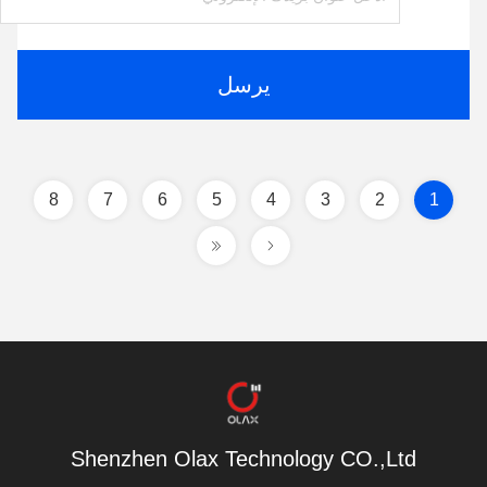
يرسل
8
7
6
5
4
3
2
1
Shenzhen Olax Technology CO.,Ltd