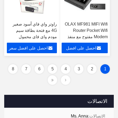
OLAX MF981 MIFI Wifi
راوتر واي فاي أسود صغير
Router Pocket Wifi
4G مع فتحة بطاقة سيم
Modem مفتوح مع منفذ
مودم واي فاي محمول
هوائي
احصل على افضل
احصل على افضل سعر
سعر
8
7
6
5
4
3
2
1
الاتصالات
الاتصالات:
Ms. Anna