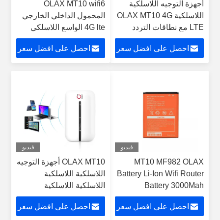
أجهزة التوجيه اللاسلكية
OLAX MT10 wifi6
اللاسلكية OLAX MT10 4G
المحمول الداخلي الخارجي
LTE مع نطاقات التردد
4G lte الواسع اللاسلكي
B1/B3/B5/B8/B34/B38/B39/B40/B41
Wifi راوترات Wifi الجيب
احصل على افضل سعر
احصل على افضل سعر
المودم
فيديو
فيديو
MT10 MF982 OLAX
OLAX MT10 أجهزة التوجيه
Battery Li-Ion Wifi Router
اللاسلكية اللاسلكية
Battery 3000Mah
اللاسلكية اللاسلكية
اللاسلكية 802.11b 4g
احصل على افضل سعر
احصل على افضل سعر
أجهزة التوجيه اللاسلكية