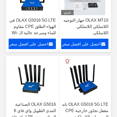
فيديو
OLAX MT10 جهاز التوجيه
OLAX G5016 5G LTE في
اللاسلكي اللاسلكي
الهواء الطلق CPE مقاوم
اللاسلكي
للماء وسرعة عالية الـ Wi-
Fi6 الـ SIM router modem
احصل على افضل سعر
احصل على افضل سعر
OLAX G5016 5G LTE باند
OLAX G5016 الصناعية
مقفل تجاوز خارجية CPE
المدى الطويل واي فاي 6
الوسومات اللاسلكية
الهوائي مودم LTE واي فاي